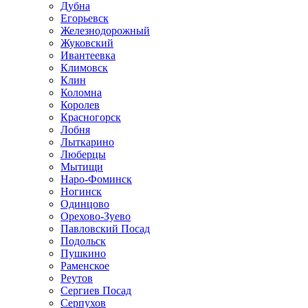
Дубна
Егорьевск
Железнодорожный
Жуковский
Ивантеевка
Климовск
Клин
Коломна
Королев
Красногорск
Лобня
Лыткарино
Люберцы
Мытищи
Наро-Фоминск
Ногинск
Одинцово
Орехово-Зуево
Павловский Посад
Подольск
Пушкино
Раменское
Реутов
Сергиев Посад
Серпухов