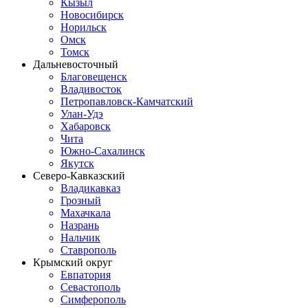
Кызыл
Новосибирск
Норильск
Омск
Томск
Дальневосточный
Благовещенск
Владивосток
Петропавловск-Камчатский
Улан-Удэ
Хабаровск
Чита
Южно-Сахалинск
Якутск
Северо-Кавказский
Владикавказ
Грозный
Махачкала
Назрань
Нальчик
Ставрополь
Крымский округ
Евпатория
Севастополь
Симферополь