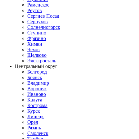
Раменское
Реутов
Сергиев Посад
Серпухов
Солнечногорск
Ступино
Фрязино
Химки
Чехов
Щелково
Электросталь
Центральный округ
Белгород
Брянск
Владимир
Воронеж
Иваново
Калуга
Кострома
Курск
Липецк
Орел
Рязань
Смоленск
Тамбов