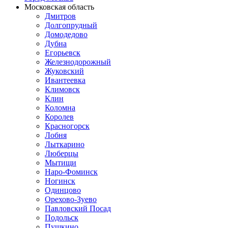
Московская область
Дмитров
Долгопрудный
Домодедово
Дубна
Егорьевск
Железнодорожный
Жуковский
Ивантеевка
Климовск
Клин
Коломна
Королев
Красногорск
Лобня
Лыткарино
Люберцы
Мытищи
Наро-Фоминск
Ногинск
Одинцово
Орехово-Зуево
Павловский Посад
Подольск
Пушкино