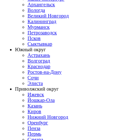
Архангельск
Вологда
Великий Новгород
Калининград
Мурманск
Петрозаводск
Псков
Сыктывкар
Южный округ
Астрахань
Волгоград
Краснодар
Ростов-на-Дону
Сочи
Элиста
Приволжский округ
Ижевск
Йошкар-Ола
Казань
Киров
Нижний Новгород
Оренбург
Пенза
Пермь
Самара