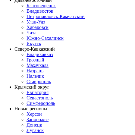
Дальневосточный
Благовещенск
Владивосток
Петропавловск-Камчатский
Улан-Удэ
Хабаровск
Чита
Южно-Сахалинск
Якутск
Северо-Кавказский
Владикавказ
Грозный
Махачкала
Назрань
Нальчик
Ставрополь
Крымский округ
Евпатория
Севастополь
Симферополь
Новые регионы
Херсон
Запорожье
Донецк
Луганск