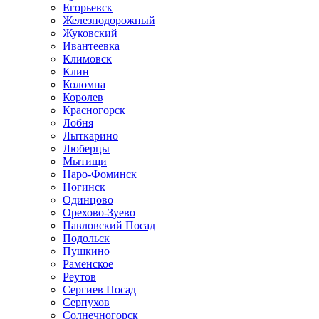
Егорьевск
Железнодорожный
Жуковский
Ивантеевка
Климовск
Клин
Коломна
Королев
Красногорск
Лобня
Лыткарино
Люберцы
Мытищи
Наро-Фоминск
Ногинск
Одинцово
Орехово-Зуево
Павловский Посад
Подольск
Пушкино
Раменское
Реутов
Сергиев Посад
Серпухов
Солнечногорск