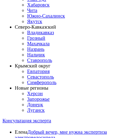
Хабаровск
Чита
Южно-Сахалинск
Якутск
Северо-Кавказский
Владикавказ
Грозный
Махачкала
Назрань
Нальчик
Ставрополь
Крымский округ
Евпатория
Севастополь
Симферополь
Новые регионы
Херсон
Запорожье
Донецк
Луганск
Консультация эксперта
Елена
Добрый вечер, мне нужна экспертиза
электровелосипеда.