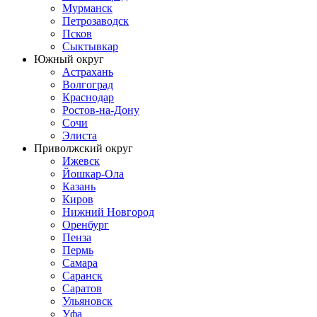
Мурманск
Петрозаводск
Псков
Сыктывкар
Южный округ
Астрахань
Волгоград
Краснодар
Ростов-на-Дону
Сочи
Элиста
Приволжский округ
Ижевск
Йошкар-Ола
Казань
Киров
Нижний Новгород
Оренбург
Пенза
Пермь
Самара
Саранск
Саратов
Ульяновск
Уфа