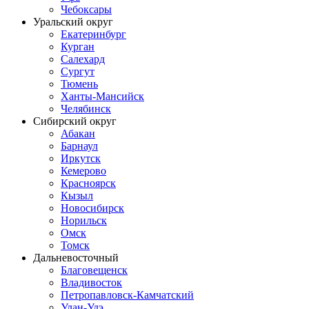
Чебоксары
Уральский округ
Екатеринбург
Курган
Салехард
Сургут
Тюмень
Ханты-Мансийск
Челябинск
Сибирский округ
Абакан
Барнаул
Иркутск
Кемерово
Красноярск
Кызыл
Новосибирск
Норильск
Омск
Томск
Дальневосточный
Благовещенск
Владивосток
Петропавловск-Камчатский
Улан-Удэ