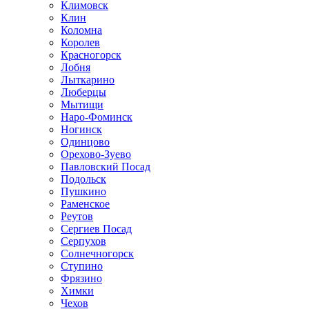
Климовск
Клин
Коломна
Королев
Красногорск
Лобня
Лыткарино
Люберцы
Мытищи
Наро-Фоминск
Ногинск
Одинцово
Орехово-Зуево
Павловский Посад
Подольск
Пушкино
Раменское
Реутов
Сергиев Посад
Серпухов
Солнечногорск
Ступино
Фрязино
Химки
Чехов