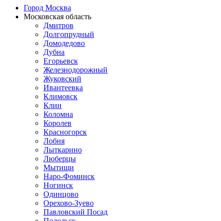
Город Москва
Московская область
Дмитров
Долгопрудный
Домодедово
Дубна
Егорьевск
Железнодорожный
Жуковский
Ивантеевка
Климовск
Клин
Коломна
Королев
Красногорск
Лобня
Лыткарино
Люберцы
Мытищи
Наро-Фоминск
Ногинск
Одинцово
Орехово-Зуево
Павловский Посад
Подольск