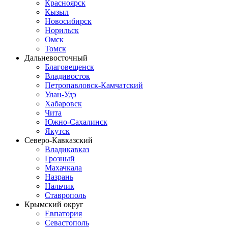
Красноярск
Кызыл
Новосибирск
Норильск
Омск
Томск
Дальневосточный
Благовещенск
Владивосток
Петропавловск-Камчатский
Улан-Удэ
Хабаровск
Чита
Южно-Сахалинск
Якутск
Северо-Кавказский
Владикавказ
Грозный
Махачкала
Назрань
Нальчик
Ставрополь
Крымский округ
Евпатория
Севастополь