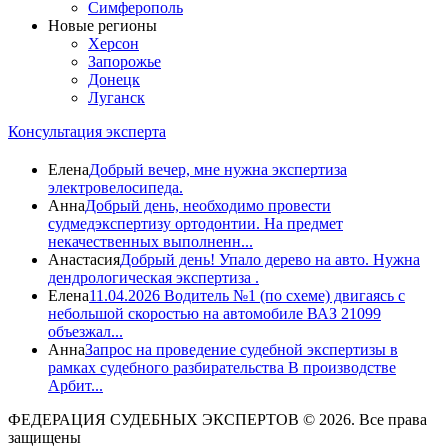
Симферополь
Новые регионы
Херсон
Запорожье
Донецк
Луганск
Консультация эксперта
Елена
Добрый вечер, мне нужна экспертиза
электровелосипеда.
Анна
Добрый день, необходимо провести
судмедэкспертизу ортодонтии. На предмет
некачественных выполненн...
Анастасия
Добрый день! Упало дерево на авто. Нужна
дендрологическая экспертиза .
Елена
11.04.2026 Водитель №1 (по схеме) двигаясь с
небольшой скоростью на автомобиле ВАЗ 21099
объезжал...
Анна
Запрос на проведение судебной экспертизы в
рамках судебного разбирательства В производстве
Арбит...
ФЕДЕРАЦИЯ СУДЕБНЫХ ЭКСПЕРТОВ © 2026. Все права
защищены