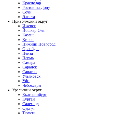
Краснодар
Ростов-на-Дону
Сочи
Элиста
Приволжский округ
Ижевск
Йошкар-Ола
Казань
Киров
Нижний Новгород
Оренбург
Пенза
Пермь
Самара
Саранск
Саратов
Ульяновск
Уфа
Чебоксары
Уральский округ
Екатеринбург
Курган
Салехард
Сургут
Тюмень