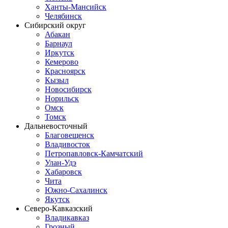
Ханты-Мансийск
Челябинск
Сибирский округ
Абакан
Барнаул
Иркутск
Кемерово
Красноярск
Кызыл
Новосибирск
Норильск
Омск
Томск
Дальневосточный
Благовещенск
Владивосток
Петропавловск-Камчатский
Улан-Удэ
Хабаровск
Чита
Южно-Сахалинск
Якутск
Северо-Кавказский
Владикавказ
Грозный