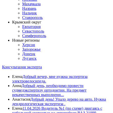
Махачкала
Назрань
Нальчик
Ставрополь
Крымский округ
Евпатория
Севастополь
Симферополь
Новые регионы
Херсон
Запорожье
Донецк
Луганск
Консультация эксперта
Елена
Добрый вечер, мне нужна экспертиза
электровелосипеда.
Анна
Добрый день, необходимо провести
судмедэкспертизу ортодонтии. На предмет
некачественных выполненн...
Анастасия
Добрый день! Упало дерево на авто. Нужна
дендрологическая экспертиза .
Елена
11.04.2026 Водитель №1 (по схеме) двигаясь с
небольшой скоростью на автомобиле ВАЗ 21099