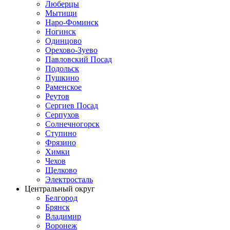
Люберцы
Мытищи
Наро-Фоминск
Ногинск
Одинцово
Орехово-Зуево
Павловский Посад
Подольск
Пушкино
Раменское
Реутов
Сергиев Посад
Серпухов
Солнечногорск
Ступино
Фрязино
Химки
Чехов
Щелково
Электросталь
Центральный округ
Белгород
Брянск
Владимир
Воронеж