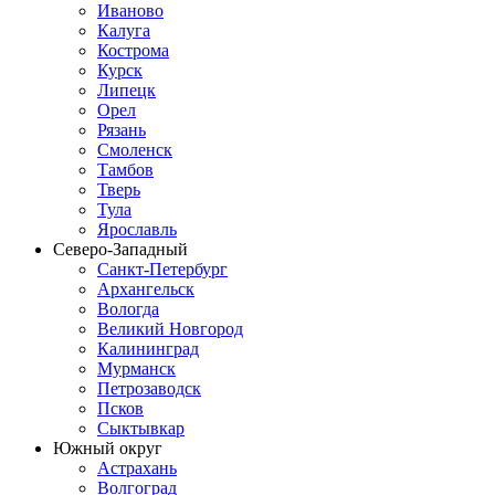
Иваново
Калуга
Кострома
Курск
Липецк
Орел
Рязань
Смоленск
Тамбов
Тверь
Тула
Ярославль
Северо-Западный
Санкт-Петербург
Архангельск
Вологда
Великий Новгород
Калининград
Мурманск
Петрозаводск
Псков
Сыктывкар
Южный округ
Астрахань
Волгоград