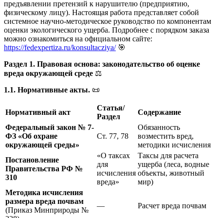
предъявлении претензий к нарушителю (предприятию,
физическому лицу). Настоящая работа представляет собой
системное научно-методическое руководство по компонентам
оценки экологического ущерба. Подробнее с порядком заказа
можно ознакомиться на официальном сайте:
https://fedexpertiza.ru/konsultacziya/
🎯
Раздел 1. Правовая основа: законодательство об оценке
вреда окружающей среде
⚖️
1.1. Нормативные акты.
📜
Статья/
Нормативный акт
Содержание
Раздел
Федеральный закон № 7-
Обязанность
ФЗ «Об охране
Ст. 77, 78
возместить вред,
окружающей среды»
методики исчисления
«О таксах
Таксы для расчета
Постановление
для
ущерба (леса, водные
Правительства РФ №
исчисления
объекты, животный
310
вреда»
мир)
Методика исчисления
размера вреда почвам
—
Расчет вреда почвам
(Приказ Минприроды №