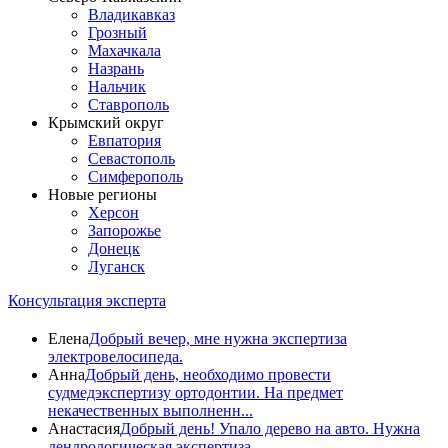
Владикавказ
Грозный
Махачкала
Назрань
Нальчик
Ставрополь
Крымский округ
Евпатория
Севастополь
Симферополь
Новые регионы
Херсон
Запорожье
Донецк
Луганск
Консультация эксперта
Елена
Добрый вечер, мне нужна экспертиза
электровелосипеда.
Анна
Добрый день, необходимо провести
судмедэкспертизу ортодонтии. На предмет
некачественных выполненн...
Анастасия
Добрый день! Упало дерево на авто. Нужна
дендрологическая экспертиза .