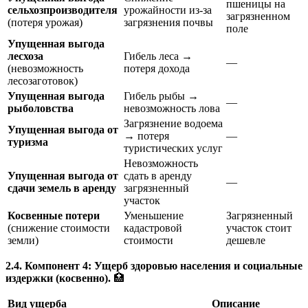
пшеницы на
сельхозпроизводителя
урожайности из-за
загрязненном
(потеря урожая)
загрязнения почвы
поле
Упущенная выгода
лесхоза
Гибель леса →
—
(невозможность
потеря дохода
лесозаготовок)
Упущенная выгода
Гибель рыбы →
—
рыболовства
невозможность лова
Загрязнение водоема
Упущенная выгода от
→ потеря
—
туризма
туристических услуг
Невозможность
Упущенная выгода от
сдать в аренду
—
сдачи земель в аренду
загрязненный
участок
Косвенные потери
Уменьшение
Загрязненный
(снижение стоимости
кадастровой
участок стоит
земли)
стоимости
дешевле
2.4. Компонент 4: Ущерб здоровью населения и социальные
издержки (косвенно).
🏥
Вид ущерба
Описание