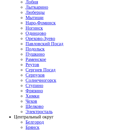
Лобня
Лыткарино
Люберцы
Мытищи
Наро-Фоминск
Ногинск
Одинцово
Орехово-Зуево
Павловский Посад
Подольск
Пушкино
Раменское
Реутов
Сергиев Посад
Серпухов
Солнечногорск
Ступино
Фрязино
Химки
Чехов
Щелково
Электросталь
Центральный округ
Белгород
Брянск