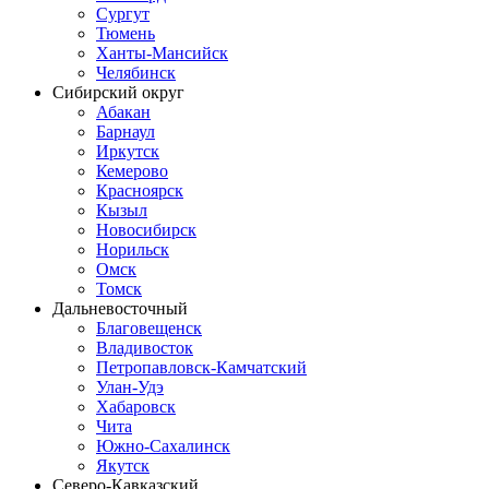
Сургут
Тюмень
Ханты-Мансийск
Челябинск
Сибирский округ
Абакан
Барнаул
Иркутск
Кемерово
Красноярск
Кызыл
Новосибирск
Норильск
Омск
Томск
Дальневосточный
Благовещенск
Владивосток
Петропавловск-Камчатский
Улан-Удэ
Хабаровск
Чита
Южно-Сахалинск
Якутск
Северо-Кавказский