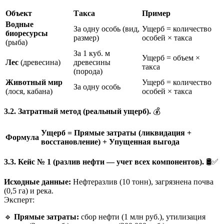
Объект
Такса
Пример
Водные
За одну особь (вид,
Ущерб = количество
биоресурсы
размер)
особей × такса
(рыба)
За 1 куб. м
Ущерб = объем ×
Лес
(древесина)
древесины
такса
(порода)
Животный мир
Ущерб = количество
За одну особь
(лося, кабана)
особей × такса
3.2. Затратный метод (реальный ущерб).
💰
Ущерб = Прямые затраты (ликвидация +
Формула
восстановление) + Упущенная выгода
3.3. Кейс № 1 (разлив нефти — учет всех компонентов).
🛢️✅
Исходные данные:
Нефтеразлив (10 тонн), загрязнена почва
(0,5 га) и река.
Эксперт:
🔹
Прямые затраты:
сбор нефти (1 млн руб.), утилизация