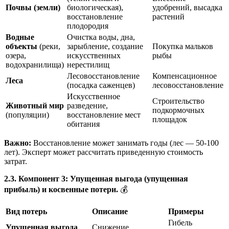
Почвы (земли)
биологическая),
удобрений, высадка
восстановление
растений
плодородия
Водные
Очистка воды, дна,
объекты
(реки,
зарыбление, создание
Покупка мальков
озера,
искусственных
рыбы
водохранилища)
нерестилищ
Лесовосстановление
Компенсационное
Леса
(посадка саженцев)
лесовосстановление
Искусственное
Строительство
Животный мир
разведение,
подкормочных
(популяции)
восстановление мест
площадок
обитания
Важно:
Восстановление может занимать годы (лес — 50-100
лет). Эксперт может рассчитать приведенную стоимость
затрат.
2.3. Компонент 3: Упущенная выгода (упущенная
прибыль) и косвенные потери.
💰
Вид потерь
Описание
Примеры
Гибель
Упущенная выгода
Снижение