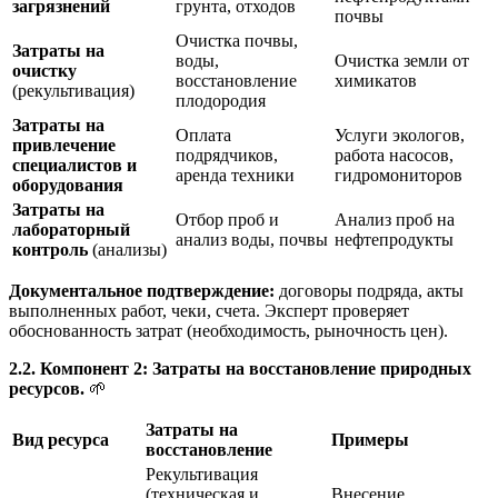
загрязнений
грунта, отходов
почвы
Очистка почвы,
Затраты на
воды,
Очистка земли от
очистку
восстановление
химикатов
(рекультивация)
плодородия
Затраты на
Оплата
Услуги экологов,
привлечение
подрядчиков,
работа насосов,
специалистов и
аренда техники
гидромониторов
оборудования
Затраты на
Отбор проб и
Анализ проб на
лабораторный
анализ воды, почвы
нефтепродукты
контроль
(анализы)
Документальное подтверждение:
договоры подряда, акты
выполненных работ, чеки, счета. Эксперт проверяет
обоснованность затрат (необходимость, рыночность цен).
2.2. Компонент 2: Затраты на восстановление природных
ресурсов.
🌱
Затраты на
Вид ресурса
Примеры
восстановление
Рекультивация
(техническая и
Внесение