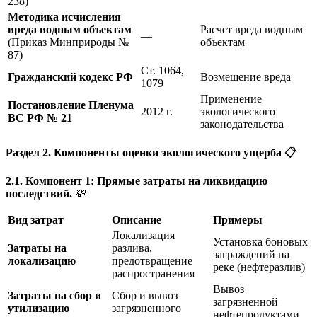
238)
Методика исчисления
вреда водным объектам
Расчет вреда водным
—
(Приказ Минприроды №
объектам
87)
Ст. 1064,
Гражданский кодекс РФ
Возмещение вреда
1079
Применение
Постановление Пленума
2012 г.
экологического
ВС РФ № 21
законодательства
Раздел 2. Компоненты оценки экологического ущерба
📋
2.1. Компонент 1: Прямые затраты на ликвидацию
последствий.
💸
Вид затрат
Описание
Примеры
Локализация
Установка боновых
Затраты на
разлива,
заграждений на
локализацию
предотвращение
реке (нефтеразлив)
распространения
Вывоз
Затраты на сбор и
Сбор и вывоз
загрязненной
утилизацию
загрязненного
нефтепродуктами