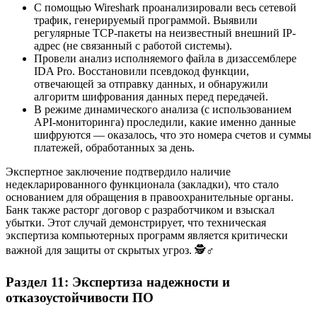
С помощью Wireshark проанализировали весь сетевой
трафик, генерируемый программой. Выявили
регулярные TCP-пакеты на неизвестный внешний IP-
адрес (не связанный с работой системы).
Провели анализ исполняемого файла в дизассемблере
IDA Pro. Восстановили псевдокод функции,
отвечающей за отправку данных, и обнаружили
алгоритм шифрования данных перед передачей.
В режиме динамического анализа (с использованием
API-мониторинга) проследили, какие именно данные
шифруются — оказалось, что это номера счетов и суммы
платежей, обработанных за день.
Экспертное заключение подтвердило наличие
недекларированного функционала (закладки), что стало
основанием для обращения в правоохранительные органы.
Банк также расторг договор с разработчиком и взыскал
убытки. Этот случай демонстрирует, что техническая
экспертиза компьютерных программ является критически
важной для защиты от скрытых угроз. 🕵️♂️
Раздел 11: Экспертиза надежности и
отказоустойчивости ПО