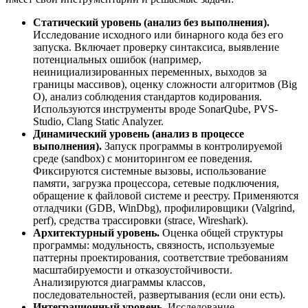
Статический уровень (анализ без выполнения).
Исследование исходного или бинарного кода без его
запуска. Включает проверку синтаксиса, выявление
потенциальных ошибок (например,
неинициализированных переменных, выходов за
границы массивов), оценку сложности алгоритмов (Big
O), анализ соблюдения стандартов кодирования.
Используются инструменты вроде SonarQube, PVS-
Studio, Clang Static Analyzer.
Динамический уровень (анализ в процессе
выполнения).
Запуск программы в контролируемой
среде (sandbox) с мониторингом ее поведения.
Фиксируются системные вызовы, использование
памяти, загрузка процессора, сетевые подключения,
обращение к файловой системе и реестру. Применяются
отладчики (GDB, WinDbg), профилировщики (Valgrind,
perf), средства трассировки (strace, Wireshark).
Архитектурный уровень.
Оценка общей структуры
программы: модульность, связность, используемые
паттерны проектирования, соответствие требованиям
масштабируемости и отказоустойчивости.
Анализируются диаграммы классов,
последовательностей, развертывания (если они есть).
Интеграционный уровень.
Исследование