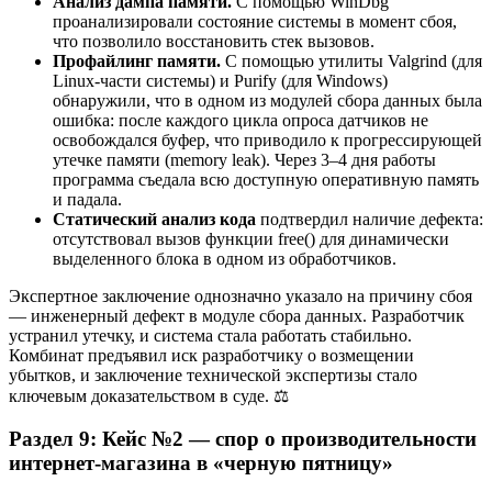
Анализ дампа памяти.
С помощью WinDbg
проанализировали состояние системы в момент сбоя,
что позволило восстановить стек вызовов.
Профайлинг памяти.
С помощью утилиты Valgrind (для
Linux-части системы) и Purify (для Windows)
обнаружили, что в одном из модулей сбора данных была
ошибка: после каждого цикла опроса датчиков не
освобождался буфер, что приводило к прогрессирующей
утечке памяти (memory leak). Через 3–4 дня работы
программа съедала всю доступную оперативную память
и падала.
Статический анализ кода
подтвердил наличие дефекта:
отсутствовал вызов функции free() для динамически
выделенного блока в одном из обработчиков.
Экспертное заключение однозначно указало на причину сбоя
— инженерный дефект в модуле сбора данных. Разработчик
устранил утечку, и система стала работать стабильно.
Комбинат предъявил иск разработчику о возмещении
убытков, и заключение технической экспертизы стало
ключевым доказательством в суде. ⚖️
Раздел 9: Кейс №2 — спор о производительности
интернет-магазина в «черную пятницу»