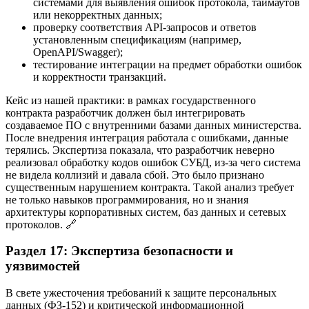
системами для выявления ошибок протокола, таймаутов
или некорректных данных;
проверку соответствия API-запросов и ответов
установленным спецификациям (например,
OpenAPI/Swagger);
тестирование интеграции на предмет обработки ошибок
и корректности транзакций.
Кейс из нашей практики: в рамках государственного
контракта разработчик должен был интегрировать
создаваемое ПО с внутренними базами данных министерства.
После внедрения интеграция работала с ошибками, данные
терялись. Экспертиза показала, что разработчик неверно
реализовал обработку кодов ошибок СУБД, из-за чего система
не видела коллизий и давала сбой. Это было признано
существенным нарушением контракта. Такой анализ требует
не только навыков программирования, но и знания
архитектуры корпоративных систем, баз данных и сетевых
протоколов. 🔗
Раздел 17: Экспертиза безопасности и
уязвимостей
В свете ужесточения требований к защите персональных
данных (ФЗ-152) и критической информационной