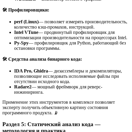
🛠
️ Профилировщики:
perf (Linux)
— позволяет измерять производительность,
количество кэш-промахов, инструкций.
Intel VTune
— продвинутый профилировщик для
оптимизации производительности на процессорах Intel.
Py-Spy
— профилировщик для Python, работающий без
остановки программы.
🛠
️ Средства анализа бинарного кода:
IDA Pro, Ghidra
— дизассемблеры и декомпиляторы,
позволяющие исследовать исполняемые файлы при
отсутствии исходного кода.
Radare2
— мощный фреймворк для реверс-
инжиниринга.
Применение этих инструментов в комплексе позволяет
эксперту получить объективную картину состояния
программного продукта. 📡
Раздел 5: Статический анализ кода —
методология и практика