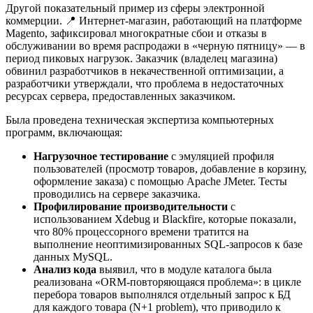
Другой показательный пример из сферы электронной
коммерции. 📍 Интернет-магазин, работающий на платформе
Magento, зафиксировал многократные сбои и отказы в
обслуживании во время распродажи в «черную пятницу» — в
период пиковых нагрузок. Заказчик (владелец магазина)
обвинил разработчиков в некачественной оптимизации, а
разработчики утверждали, что проблема в недостаточных
ресурсах сервера, предоставленных заказчиком.
Была проведена техническая экспертиза компьютерных
программ, включающая:
Нагрузочное тестирование
с эмуляцией профиля
пользователей (просмотр товаров, добавление в корзину,
оформление заказа) с помощью Apache JMeter. Тесты
проводились на сервере заказчика.
Профилирование производительности
с
использованием Xdebug и Blackfire, которые показали,
что 80% процессорного времени тратится на
выполнение неоптимизированных SQL-запросов к базе
данных MySQL.
Анализ кода
выявил, что в модуле каталога была
реализована «ORM-повторяющаяся проблема»: в цикле
перебора товаров выполнялся отдельный запрос к БД
для каждого товара (N+1 problem), что приводило к