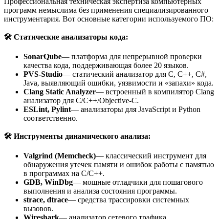
Профессиональная техническая экспертиза компьютерных
программ немыслима без применения специализированного
инструментария. Вот основные категории используемого ПО:
🛠
️ Статические анализаторы кода:
SonarQube
— платформа для непрерывной проверки
качества кода, поддерживающая более 20 языков.
PVS-Studio
— статический анализатор для C, C++, C#,
Java, выявляющий ошибки, уязвимости и «запахи» кода.
Clang Static Analyzer
— встроенный в компилятор Clang
анализатор для C/C++/Objective-C.
ESLint, Pylint
— анализаторы для JavaScript и Python
соответственно.
🛠
️ Инструменты динамического анализа:
Valgrind (Memcheck)
— классический инструмент для
обнаружения утечек памяти и ошибок работы с памятью
в программах на C/C++.
GDB, WinDbg
— мощные отладчики для пошагового
выполнения и анализа состояния программы.
strace, dtrace
— средства трассировки системных
вызовов.
Wireshark
— анализатор сетевого трафика.