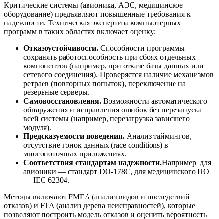
Критические системы (авионика, АЭС, медицинское
оборудование) предъявляют повышенные требования к
надежности. Техническая экспертиза компьютерных
программ в таких областях включает оценку:
Отказоустойчивости.
Способности программы
сохранять работоспособность при сбоях отдельных
компонентов (например, при отказе базы данных или
сетевого соединения). Проверяется наличие механизмов
ретраев (повторных попыток), переключение на
резервные серверы.
Самовосстановления.
Возможности автоматического
обнаружения и исправления ошибок без перезапуска
всей системы (например, перезагрузка зависшего
модуля).
Предсказуемости поведения.
Анализ таймингов,
отсутствие гонок данных (race conditions) в
многопоточных приложениях.
Соответствия стандартам надежности.
Например, для
авионики — стандарт DO-178C, для медицинского ПО
— IEC 62304.
Методы включают FMEA (анализ видов и последствий
отказов) и FTA (анализ дерева неисправностей), которые
позволяют построить модель отказов и оценить вероятность