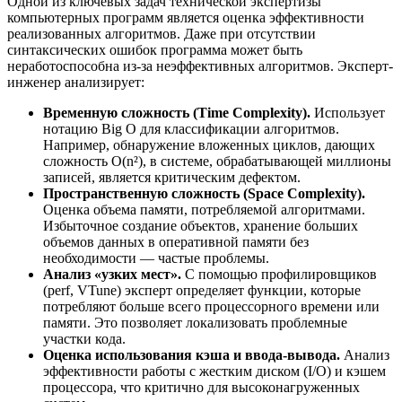
Одной из ключевых задач технической экспертизы
компьютерных программ является оценка эффективности
реализованных алгоритмов. Даже при отсутствии
синтаксических ошибок программа может быть
неработоспособна из-за неэффективных алгоритмов. Эксперт-
инженер анализирует:
Временную сложность (Time Complexity).
Использует
нотацию Big O для классификации алгоритмов.
Например, обнаружение вложенных циклов, дающих
сложность O(n²), в системе, обрабатывающей миллионы
записей, является критическим дефектом.
Пространственную сложность (Space Complexity).
Оценка объема памяти, потребляемой алгоритмами.
Избыточное создание объектов, хранение больших
объемов данных в оперативной памяти без
необходимости — частые проблемы.
Анализ «узких мест».
С помощью профилировщиков
(perf, VTune) эксперт определяет функции, которые
потребляют больше всего процессорного времени или
памяти. Это позволяет локализовать проблемные
участки кода.
Оценка использования кэша и ввода-вывода.
Анализ
эффективности работы с жестким диском (I/O) и кэшем
процессора, что критично для высоконагруженных