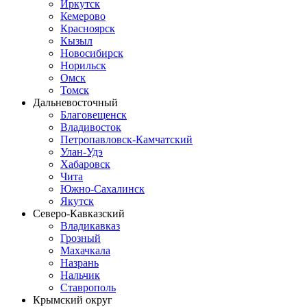
Иркутск
Кемерово
Красноярск
Кызыл
Новосибирск
Норильск
Омск
Томск
Дальневосточный
Благовещенск
Владивосток
Петропавловск-Камчатский
Улан-Удэ
Хабаровск
Чита
Южно-Сахалинск
Якутск
Северо-Кавказский
Владикавказ
Грозный
Махачкала
Назрань
Нальчик
Ставрополь
Крымский округ