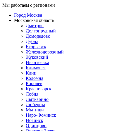
Мы работаем с регионами
Город Москва
Московская область
Дмитров
Долгопрудный
Домодедово
Дубна
Егорьевск
Железнодорожный
Жуковский
Ивантеевка
Климовск
Клин
Коломна
Королев
Красногорск
Лобня
Лыткарино
Люберцы
Мытищи
Наро-Фоминск
Ногинск
Одинцово
Орехово-Зуево