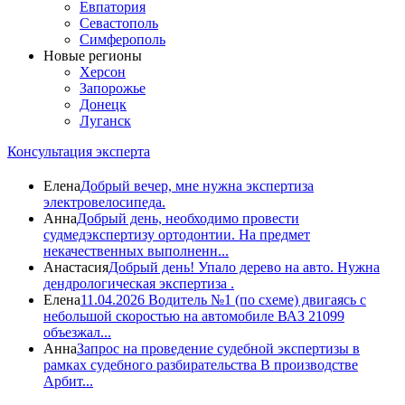
Евпатория
Севастополь
Симферополь
Новые регионы
Херсон
Запорожье
Донецк
Луганск
Консультация эксперта
Елена
Добрый вечер, мне нужна экспертиза
электровелосипеда.
Анна
Добрый день, необходимо провести
судмедэкспертизу ортодонтии. На предмет
некачественных выполненн...
Анастасия
Добрый день! Упало дерево на авто. Нужна
дендрологическая экспертиза .
Елена
11.04.2026 Водитель №1 (по схеме) двигаясь с
небольшой скоростью на автомобиле ВАЗ 21099
объезжал...
Анна
Запрос на проведение судебной экспертизы в
рамках судебного разбирательства В производстве
Арбит...