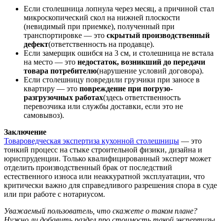
Если столешница лопнула через месяц, а причиной стал
микроскопический скол на нижней плоскости
(невидимый при приемке), полученный при
транспортировке — это
скрытый производственный
дефект
(ответственность на продавце).
Если замерщик ошибся на 3 см, и столешница не встала
на место — это
недостаток, возникший до передачи
товара потребителю
(нарушение условий договора).
Если столешницу повредили грузчики при заносе в
квартиру — это
повреждение при погрузо-
разгрузочных работах
(здесь ответственность
перевозчика или службы доставки, если это не
самовывоз).
Заключение
Товароведческая экспертиза кухонной столешницы
— это
тонкий процесс на стыке строительной физики, дизайна и
юриспруденции. Только квалифицированный эксперт может
отделить производственный брак от последствий
естественного износа или неаккуратной эксплуатации, что
критически важно для справедливого разрешения спора в суде
или при работе с нотариусом.
Уважаемый пользователь, что скажете о таком плане?
Нужно ли добавить раздел про стоимость такой экспертизы,