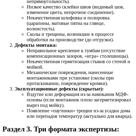
непрямоугольность).
Низкое качество склейки швов (видимый шов,
изменение цвета, непрочное соединение).
Некачественная шлифовка и полировка
(царапины, матовые пятна на глянце,
волнистость).
Сколы и трещины, возникшие в процессе
обработки на производстве (до отгрузки).
Дефекты монтажа:
Неправильное крепление к тумбам (отсутствие
компенсационных зазоров, «игра» столешницы).
Некачественная герметизация стыков со стеной и
мойкой.
Механические повреждения, нанесенные
монтажниками при установке (сколы при
протаскивании, повреждение кромки).
Эксплуатационные дефекты (скрытые):
Вздутие или деформация из-за намокания МДФ-
основы (если монтажник плохо загерметизировал
вырез под мойку).
Появление «паутинки» трещин из-за усадки дома
или перепадов температур (актуально для кварца).
Раздел 3. Три формата экспертизы: