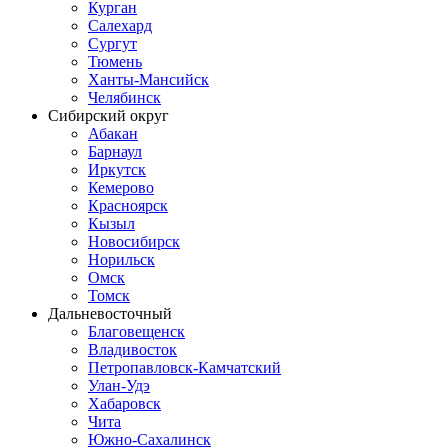
Курган
Салехард
Сургут
Тюмень
Ханты-Мансийск
Челябинск
Сибирский округ
Абакан
Барнаул
Иркутск
Кемерово
Красноярск
Кызыл
Новосибирск
Норильск
Омск
Томск
Дальневосточный
Благовещенск
Владивосток
Петропавловск-Камчатский
Улан-Удэ
Хабаровск
Чита
Южно-Сахалинск