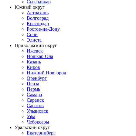
Сыктывкар
Южный округ
Астрахань
Волгоград
Краснодар
Ростов-на-Дону
Сочи
Элиста
Приволжский округ
Ижевск
Йошкар-Ола
Казань
Киров
Нижний Новгород
Оренбург
Пенза
Пермь
Самара
Саранск
Саратов
Ульяновск
Уфа
Чебоксары
Уральский округ
Екатеринбург