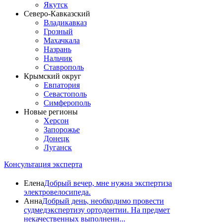
Якутск
Северо-Кавказский
Владикавказ
Грозный
Махачкала
Назрань
Нальчик
Ставрополь
Крымский округ
Евпатория
Севастополь
Симферополь
Новые регионы
Херсон
Запорожье
Донецк
Луганск
Консультация эксперта
Елена
Добрый вечер, мне нужна экспертиза
электровелосипеда.
Анна
Добрый день, необходимо провести
судмедэкспертизу ортодонтии. На предмет
некачественных выполненн...