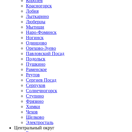
Королев
Красногорск
Лобня
Лыткарино
Люберцы
Мытищи
Наро-Фоминск
Ногинск
Одинцово
Орехово-Зуево
Павловский Посад
Подольск
Пушкино
Раменское
Реутов
Сергиев Посад
Серпухов
Солнечногорск
Ступино
Фрязино
Химки
Чехов
Щелково
Электросталь
Центральный округ