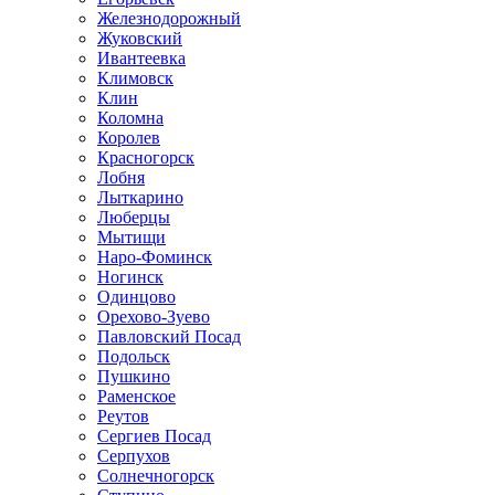
Железнодорожный
Жуковский
Ивантеевка
Климовск
Клин
Коломна
Королев
Красногорск
Лобня
Лыткарино
Люберцы
Мытищи
Наро-Фоминск
Ногинск
Одинцово
Орехово-Зуево
Павловский Посад
Подольск
Пушкино
Раменское
Реутов
Сергиев Посад
Серпухов
Солнечногорск