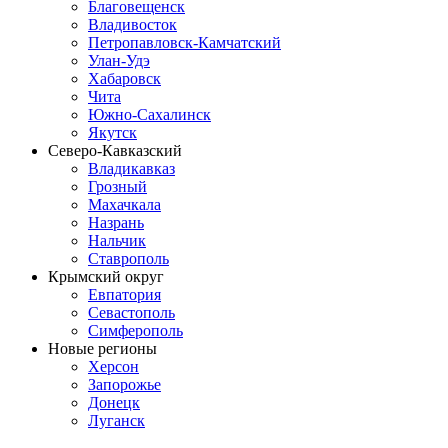
Благовещенск
Владивосток
Петропавловск-Камчатский
Улан-Удэ
Хабаровск
Чита
Южно-Сахалинск
Якутск
Северо-Кавказский
Владикавказ
Грозный
Махачкала
Назрань
Нальчик
Ставрополь
Крымский округ
Евпатория
Севастополь
Симферополь
Новые регионы
Херсон
Запорожье
Донецк
Луганск