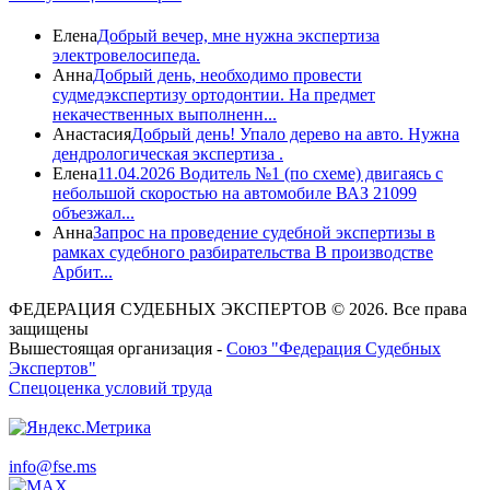
Елена
Добрый вечер, мне нужна экспертиза
электровелосипеда.
Анна
Добрый день, необходимо провести
судмедэкспертизу ортодонтии. На предмет
некачественных выполненн...
Анастасия
Добрый день! Упало дерево на авто. Нужна
дендрологическая экспертиза .
Елена
11.04.2026 Водитель №1 (по схеме) двигаясь с
небольшой скоростью на автомобиле ВАЗ 21099
объезжал...
Анна
Запрос на проведение судебной экспертизы в
рамках судебного разбирательства В производстве
Арбит...
ФЕДЕРАЦИЯ СУДЕБНЫХ ЭКСПЕРТОВ © 2026. Все права
защищены
Вышестоящая организация -
Союз "Федерация Судебных
Экспертов"
Спецоценка условий труда
info@fse.ms