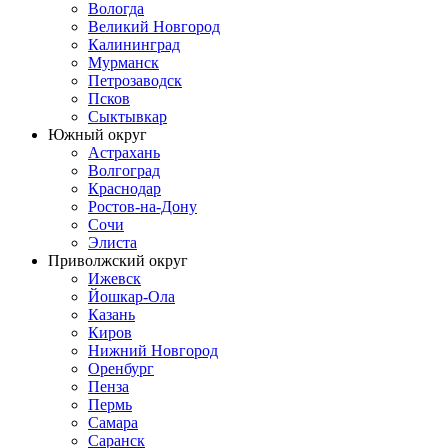
Вологда
Великий Новгород
Калининград
Мурманск
Петрозаводск
Псков
Сыктывкар
Южный округ
Астрахань
Волгоград
Краснодар
Ростов-на-Дону
Сочи
Элиста
Приволжский округ
Ижевск
Йошкар-Ола
Казань
Киров
Нижний Новгород
Оренбург
Пенза
Пермь
Самара
Саранск