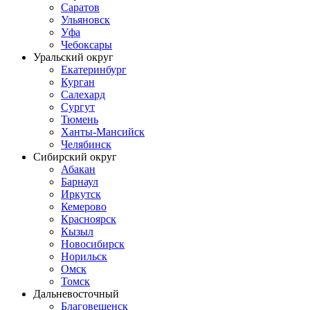
Саратов
Ульяновск
Уфа
Чебоксары
Уральский округ
Екатеринбург
Курган
Салехард
Сургут
Тюмень
Ханты-Мансийск
Челябинск
Сибирский округ
Абакан
Барнаул
Иркутск
Кемерово
Красноярск
Кызыл
Новосибирск
Норильск
Омск
Томск
Дальневосточный
Благовещенск