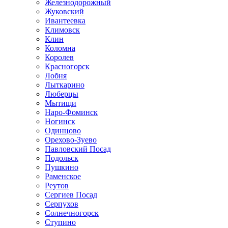
Железнодорожный
Жуковский
Ивантеевка
Климовск
Клин
Коломна
Королев
Красногорск
Лобня
Лыткарино
Люберцы
Мытищи
Наро-Фоминск
Ногинск
Одинцово
Орехово-Зуево
Павловский Посад
Подольск
Пушкино
Раменское
Реутов
Сергиев Посад
Серпухов
Солнечногорск
Ступино