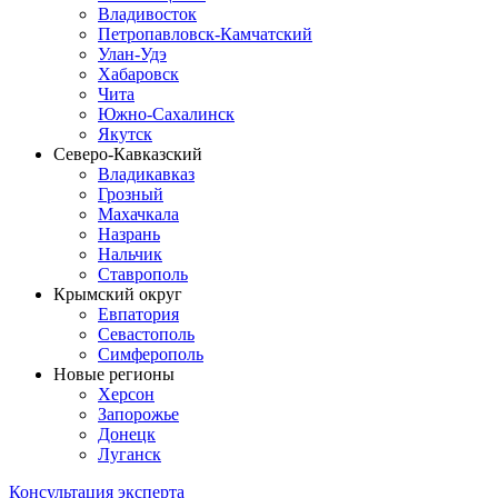
Владивосток
Петропавловск-Камчатский
Улан-Удэ
Хабаровск
Чита
Южно-Сахалинск
Якутск
Северо-Кавказский
Владикавказ
Грозный
Махачкала
Назрань
Нальчик
Ставрополь
Крымский округ
Евпатория
Севастополь
Симферополь
Новые регионы
Херсон
Запорожье
Донецк
Луганск
Консультация эксперта