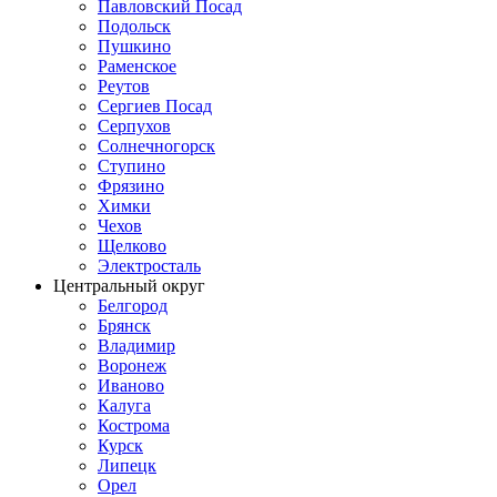
Павловский Посад
Подольск
Пушкино
Раменское
Реутов
Сергиев Посад
Серпухов
Солнечногорск
Ступино
Фрязино
Химки
Чехов
Щелково
Электросталь
Центральный округ
Белгород
Брянск
Владимир
Воронеж
Иваново
Калуга
Кострома
Курск
Липецк
Орел