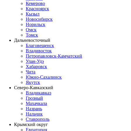
Кемерово
Красноярск
Кызыл
Новосибирск
Норильск
Омск
Томск
Дальневосточный
Благовещенск
Владивосток
Петропавловск-Камчатский
Улан-Удэ
Хабаровск
Чита
Южно-Сахалинск
Якутск
Северо-Кавказский
Владикавказ
Грозный
Махачкала
Назрань
Нальчик
Ставрополь
Крымский округ
Евпатория