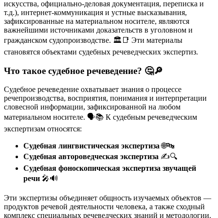
искусства, официально-деловая документация, переписка и
т.д.), интернет-коммуникация и устные высказывания,
зафиксированные на материальном носителе, являются
важнейшими источниками доказательств в уголовном и
гражданском судопроизводстве. 🏛️📑 Эти материалы
становятся объектами судебных речеведческих экспертиз.
Что такое судебное речеведение? 🤔🔎
Судебное речеведение охватывает знания о процессе
речепроизводства, восприятия, понимания и интерпретации
словесной информации, зафиксированной на любом
материальном носителе. 🗣️📚 К судебным речеведческим
экспертизам относятся:
Судебная лингвистическая экспертиза
🌐🔤
Судебная автороведческая экспертиза
✍️🔍
Судебная фоноскопическая экспертиза звучащей
речи
🎤🔊
Эти экспертизы объединяет общность изучаемых объектов —
продуктов речевой деятельности человека, а также сходный
комплекс специальных речеведческих знаний и методологии.