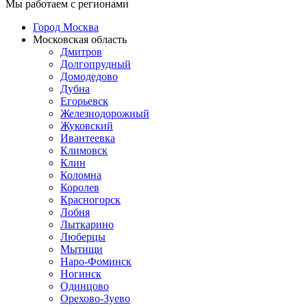
Мы работаем с регионами
Город Москва
Московская область
Дмитров
Долгопрудный
Домодедово
Дубна
Егорьевск
Железнодорожный
Жуковский
Ивантеевка
Климовск
Клин
Коломна
Королев
Красногорск
Лобня
Лыткарино
Люберцы
Мытищи
Наро-Фоминск
Ногинск
Одинцово
Орехово-Зуево