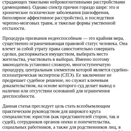
страдающих тяжелыми нейрокогнитивными расстройствами
(деменциями). Однако спектр причин гораздо шире: это и
хронические психические заболевания (шизофрения,
биполярное аффективное расстройство), и последствия
черепно-мозговых травм, и тяжелые формы умственной
отсталости.
Процедура признания недееспособным — это крайняя мера,
существенно ограничивающая правовой статус человека. Она
влечет за собой утрату права самостоятельно совершать
сделки, распоряжаться имуществом, выбирать место
жительства, участвовать в выборах. Именно поэтому
законодатель установил сложную, многоступенчатую
процедуру, центральным элементом которой является судебно-
психиатрическая экспертиза (СПЭ). Ее заключение не
предрешает судебное решение, но служит ключевым
доказательством, на основе которого суд делает вывод о
наличии или отсутствии оснований для ограничения
дееспособности.
Данная статья преследует цель стать всеобъемлющим
практическим руководством для широкого круга
специалистов: юристов (как представителей сторон, так и
судей), сотрудников органов опеки и попечительства,
социальных работников, а также для родственников лиц, в