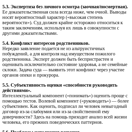
5.3. Экспертиза без личного осмотра (заочная/посмертная).
Ее доказательственная сила всегда ниже, чем очной. Выводы
носят вероятностный характер («высокая степень
вероятности»). Суд должен крайне осторожно относиться к
таким заключениям, используя их лишь в совокупности с
другими доказательствами.
5.4. Конфликт интересов родственников.
Нередко заявление подается не из альтруистичных
побуждений, а для контроля над имуществом пожилого
родственника. Эксперт должен быть беспристрастен и
оценивать исключительно состояние здоровья, а не семейные
склоки. Задача суда — выявить этот конфликт через участие
органов опеки и прокурора.
5.5. Субъективность оценки «способности руководить
действиями».
Интеллектуальный компонент («понимать») оценить проще с
помощью тестов. Волевой компонент («руководить») — более
субъективен. Как оценить, подписал ли человек невыгодный
договор из-за слабоумия или из-за свойственной ему
доверчивости? Здесь на помощь приходит анализ всей жизни
человека, его прежних поведенческих паттернов.