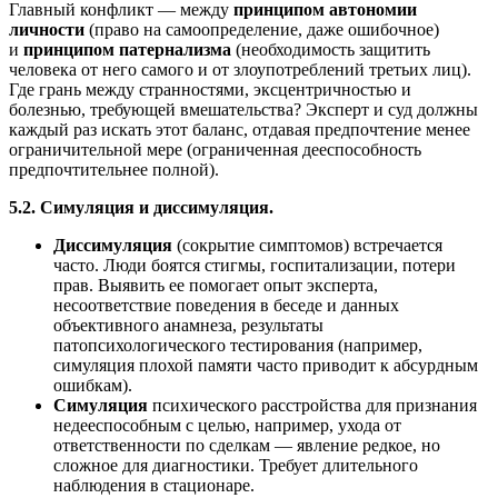
Главный конфликт — между
принципом автономии
личности
(право на самоопределение, даже ошибочное)
и
принципом патернализма
(необходимость защитить
человека от него самого и от злоупотреблений третьих лиц).
Где грань между странностями, эксцентричностью и
болезнью, требующей вмешательства? Эксперт и суд должны
каждый раз искать этот баланс, отдавая предпочтение менее
ограничительной мере (ограниченная дееспособность
предпочтительнее полной).
5.2. Симуляция и диссимуляция.
Диссимуляция
(сокрытие симптомов) встречается
часто. Люди боятся стигмы, госпитализации, потери
прав. Выявить ее помогает опыт эксперта,
несоответствие поведения в беседе и данных
объективного анамнеза, результаты
патопсихологического тестирования (например,
симуляция плохой памяти часто приводит к абсурдным
ошибкам).
Симуляция
психического расстройства для признания
недееспособным с целью, например, ухода от
ответственности по сделкам — явление редкое, но
сложное для диагностики. Требует длительного
наблюдения в стационаре.