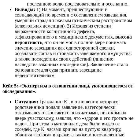
последнюю волю последовательно и осознанно.
Выводы:
1) На момент, предшествующий и
совпадающий по времени с составлением завещания,
умерший страдал тяжелым психическим расстройством
(алкогольная деменция). 2) Исходя из степени
выраженности когнитивного дефекта,
зафиксированного в медицинских документах,
высока
вероятность
, что он не мог в полной мере понимать
значение завещания как односторонней сделки,
осознавать состав и стоимость завещаемого имущества,
а также последствия своих действий (лишение
наследства законных наследников). Заключение стало
основанием для суда признать завещание
недействительным.
Кейс 5: «Экспертиза в отношении лица, уклоняющегося от
обследования».
Ситуация:
Гражданин К., в отношении которого
родственники подали заявление, категорически
отказывался от контакта с психиатрами, не открывал
дверь участковому, заявлял, что «здоров и его трогать не
надо». При этом в материалах дела были видео от
соседей, где К. часами кричал на пустую квартиру,
обвиняя «голоса» в краже, а также многочисленные