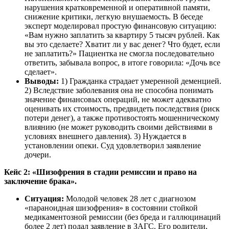
нарушения кратковременной и оперативной памяти,
снижение критики, легкую внушаемость. В беседе
эксперт моделировал простую финансовую ситуацию:
«Вам нужно заплатить за квартиру 5 тысяч рублей. Как
вы это сделаете? Хватит ли у вас денег? Что будет, если
не заплатить?» Пациентка не смогла последовательно
ответить, забывала вопрос, в итоге говорила: «Дочь все
сделает».
Выводы:
1) Гражданка страдает умеренной деменцией.
2) Вследствие заболевания она не способна понимать
значение финансовых операций, не может адекватно
оценивать их стоимость, предвидеть последствия (риск
потери денег), а также противостоять мошенническому
влиянию (не может руководить своими действиями в
условиях внешнего давления). 3) Нуждается в
установлении опеки. Суд удовлетворил заявление
дочери.
Кейс 2: «Шизофрения в стадии ремиссии и право на
заключение брака».
Ситуация:
Молодой человек 28 лет с диагнозом
«параноидная шизофрения» в состоянии стойкой
медикаментозной ремиссии (без бреда и галлюцинаций
более 2 лет) подал заявление в ЗАГС. Его родители,