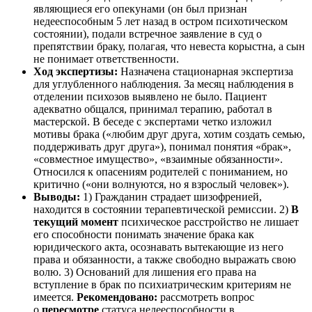
являющиеся его опекунами (он был признан
недееспособным 5 лет назад в остром психотическом
состоянии), подали встречное заявление в суд о
препятствии браку, полагая, что невеста корыстна, а сын
не понимает ответственности.
Ход экспертизы:
Назначена стационарная экспертиза
для углубленного наблюдения. За месяц наблюдения в
отделении психозов выявлено не было. Пациент
адекватно общался, принимал терапию, работал в
мастерской. В беседе с экспертами четко изложил
мотивы брака («любим друг друга, хотим создать семью,
поддерживать друг друга»), понимал понятия «брак»,
«совместное имущество», «взаимные обязанности».
Относился к опасениям родителей с пониманием, но
критично («они волнуются, но я взрослый человек»).
Выводы:
1) Гражданин страдает шизофренией,
находится в состоянии терапевтической ремиссии. 2)
В
текущий момент
психическое расстройство не лишает
его способности понимать значение брака как
юридического акта, осознавать вытекающие из него
права и обязанности, а также свободно выражать свою
волю. 3) Оснований для лишения его права на
вступление в брак по психиатрическим критериям не
имеется.
Рекомендовано:
рассмотреть вопрос
о
пересмотре
статуса недееспособности в