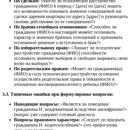
По сделкам:
«Могло ли психическое расстройство
гражданина (ФИО) в период с [дата] по [дата] лишать
его возможности понимать значение совершаемой им
сделки дарения квартиры по адресу [адрес] и руководить
своими действиями по ее совершению?»
По брачно-семейным отношениям:
«Способен ли
гражданин (ФИО) в настоящий момент осознавать
характер и значение брачных отношений и принимать
осознанное решение о вступлении в брак?»
По избирательному праву:
«Лишает ли психическое
расстройство гражданина (ФИО) способности
осознавать значение выборов и свободно выражать свою
волю на выборах?»
По родительским правам:
«Может ли гражданин(ка)
(ФИО) в силу психического расстройства осознанно
осуществлять родительские права и обязанности в
отношении несовершеннолетнего ребенка (ФИО)?»
3.3. Типичные ошибки при формулировке вопросов:
Наводящие вопросы:
«Является ли поведение
гражданина Н. неадекватным вследствие шизофрении?»
(вопрос уже содержит готовый диагноз).
Вопросы правового характера:
«Следует ли признать
гражданина Н. недееспособным?» (это прерогатива