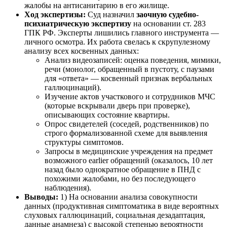
жалобы на антисанитарию в его жилище.
Ход экспертизы:
Суд назначил
заочную судебно-
психиатрическую экспертизу
на основании ст. 283
ГПК РФ. Эксперты лишились главного инструмента —
личного осмотра. Их работа свелась к скрупулезному
анализу всех косвенных данных:
Анализ видеозаписей: оценка поведения, мимики,
речи (монолог, обращенный в пустоту, с паузами
для «ответа» — косвенный признак вербальных
галлюцинаций).
Изучение актов участкового и сотрудников МЧС
(которые вскрывали дверь при проверке),
описывающих состояние квартиры.
Опрос свидетелей (соседей, родственников) по
строго формализованной схеме для выявления
структуры симптомов.
Запросы в медицинские учреждения на предмет
возможного earlier обращений (оказалось, 10 лет
назад было однократное обращение в ПНД с
похожими жалобами, но без последующего
наблюдения).
Выводы:
1) На основании анализа совокупности
данных (продуктивная симптоматика в виде вероятных
слуховых галлюцинаций, социальная дезадаптация,
данные анамнеза) с высокой степенью вероятности