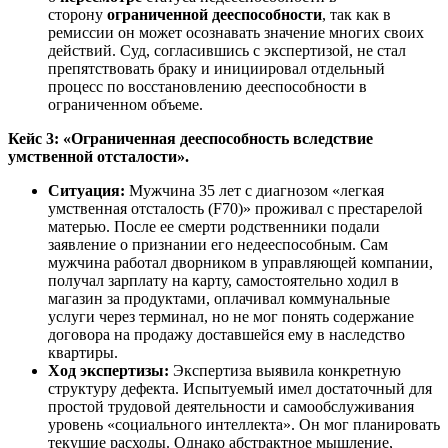
сторону
ограниченной дееспособности
, так как в
ремиссии он может осознавать значение многих своих
действий. Суд, согласившись с экспертизой, не стал
препятствовать браку и инициировал отдельный
процесс по восстановлению дееспособности в
ограниченном объеме.
Кейс 3: «Ограниченная дееспособность вследствие
умственной отсталости».
Ситуация:
Мужчина 35 лет с диагнозом «легкая
умственная отсталость (F70)» проживал с престарелой
матерью. После ее смерти родственники подали
заявление о признании его недееспособным. Сам
мужчина работал дворником в управляющей компании,
получал зарплату на карту, самостоятельно ходил в
магазин за продуктами, оплачивал коммунальные
услуги через терминал, но не мог понять содержание
договора на продажу доставшейся ему в наследство
квартиры.
Ход экспертизы:
Экспертиза выявила конкретную
структуру дефекта. Испытуемый имел достаточный для
простой трудовой деятельности и самообслуживания
уровень «социального интеллекта». Он мог планировать
текущие расходы. Однако абстрактное мышление,