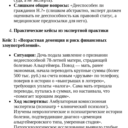
суда, а не эксперта).
Слишком общие вопросы:
«Дееспособен ли
гражданин Н.?» (слишком абстрактно, эксперт должен
оценивать не дееспособность как правовой статус, а
медицинские предпосылки для него).
Практические кейсы из экспертной практики
Кейс 1: «Возрастная деменция и риск финансовых
злоупотреблений».
Ситуация:
Дочь подала заявление о признании
недееспособной 78-летней матери, страдающей
болезнью Альцгеймера. Повод — мать, ранее
экономная, начала переводить крупные суммы (более
500 тыс. руб.) на счета новым «друзьям» по телефону,
поверив в истории о «выигрышах в лотерею»,
требующих уплаты «налога». Сама мать отрицала
переводы, путалась в суммах, но настаивала, что
«помогает хорошим людям».
Ход экспертизы:
Амбулаторная комиссионная
экспертиза (психиатр + клинический психолог).
Изучены неврологические и психиатрические истории
болезни, подтвердившие диагноз «деменция
альцгеймеровского типа, умеренная стадия».
Патопсихологическое исследование выявило грубые