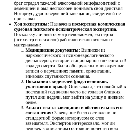
брат страдал тяжелой алкогольной энцефалопатией с
деменцией и был неспособен понимать свои действия.
Нотариус, удостоверявший завещание, свидетелей не
приглашал.
Ход экспертизы:
Назначена
посмертная комплексная
судебная психолого-психиатрическая экспертиза
.
Поскольку личный осмотр невозможен, эксперты
(психиатр и психолог) работали исключительно с
материалами:
Медицинские документы:
Выписки из
наркологического и психоневрологического
диспансеров, истории стационарного лечения за 3
года до смерти. Были обнаружены многократные
записи о нарушениях памяти, ориентации,
эпизодах спутанности сознания.
Показания свидетелей (родственников,
участкового врача):
Описывали, что покойный в
последний год жизни часто не узнавал близких,
путал дни недели, мог выйти на улицу в нижнем
белье.
Анализ текста завещания и обстоятельств его
составления:
Завещание было составлено по
стандартной форме нотариусом со слов
завещателя. Экспертов интересовало, мог ли
человек в описанном состоянии донести свою