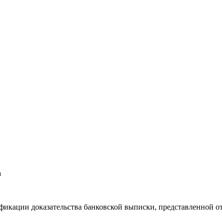
а
ификации доказательства банковской выписки, представленной о