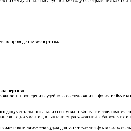
 на сумму 21 435 тыс. руб. в 2020 году без отражения каких-л
чено проведение экспертизы.
 экспертов»
.
зможности проведения судебного исследования в формате
бухгал
го документального анализа возможно. Формат исследования с
ансовых документов, выявлением расхождений в банковских опе
а
может быть назначена судом для установления факта фальсифик