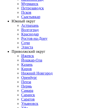
Мурманск
Петрозаводск
Псков
Сыктывкар
Южный округ
Астрахань
Волгоград
Краснодар
Ростов-на-Дону
Сочи
Элиста
Приволжский округ
Ижевск
Йошкар-Ола
Казань
Киров
Нижний Новгород
Оренбург
Пенза
Пермь
Самара
Саранск
Саратов
Ульяновск
Уфа