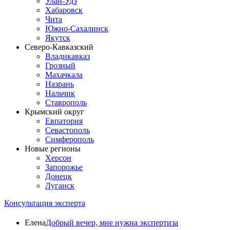
Улан-Удэ
Хабаровск
Чита
Южно-Сахалинск
Якутск
Северо-Кавказский
Владикавказ
Грозный
Махачкала
Назрань
Нальчик
Ставрополь
Крымский округ
Евпатория
Севастополь
Симферополь
Новые регионы
Херсон
Запорожье
Донецк
Луганск
Консультация эксперта
Елена
Добрый вечер, мне нужна экспертиза