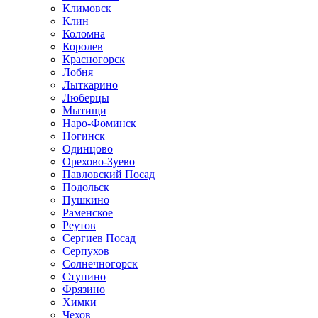
Климовск
Клин
Коломна
Королев
Красногорск
Лобня
Лыткарино
Люберцы
Мытищи
Наро-Фоминск
Ногинск
Одинцово
Орехово-Зуево
Павловский Посад
Подольск
Пушкино
Раменское
Реутов
Сергиев Посад
Серпухов
Солнечногорск
Ступино
Фрязино
Химки
Чехов