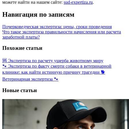
можете найти на нашем сайте:
sud-expertiza.ru
.
Навигация по записям
Почерковедческая экспертиза: цены, сроки проведения
Что такое экспертиза правильности начисления или расчета
заработной платы?
Похожие статьи
🆘 Экспертиза по расчету ущерба животному миру
🐾 Экспертиза по факту смерти собаки в ветеринарной
клинике: как найти истинную причину трагедии 🐕
Ветеринарная экспертиза 🐾
Новые статьи