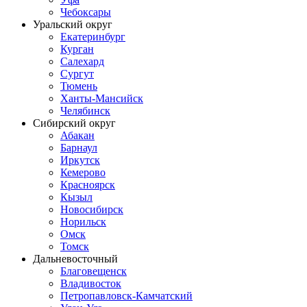
Чебоксары
Уральский округ
Екатеринбург
Курган
Салехард
Сургут
Тюмень
Ханты-Мансийск
Челябинск
Сибирский округ
Абакан
Барнаул
Иркутск
Кемерово
Красноярск
Кызыл
Новосибирск
Норильск
Омск
Томск
Дальневосточный
Благовещенск
Владивосток
Петропавловск-Камчатский