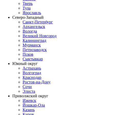
Тверь
Тула
Ярославль
Северо-Западный
Санкт-Петербург
Архангельск
Вологда
Великий Новгород
Калининград
Мурманск
Петрозаводск
Псков
Сыктывкар
Южный округ
Астрахань
Волгоград
Краснодар
Ростов-на-Дону
Сочи
Элиста
Приволжский округ
Ижевск
Йошкар-Ола
Казань
Киров