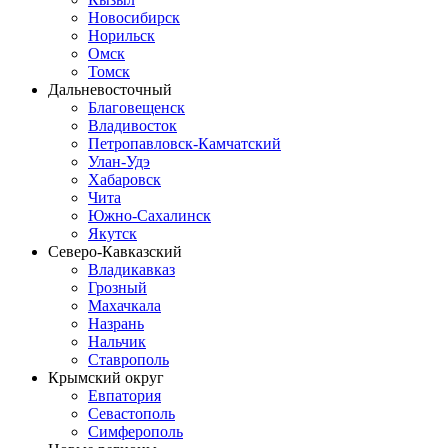
Новосибирск
Норильск
Омск
Томск
Дальневосточный
Благовещенск
Владивосток
Петропавловск-Камчатский
Улан-Удэ
Хабаровск
Чита
Южно-Сахалинск
Якутск
Северо-Кавказский
Владикавказ
Грозный
Махачкала
Назрань
Нальчик
Ставрополь
Крымский округ
Евпатория
Севастополь
Симферополь