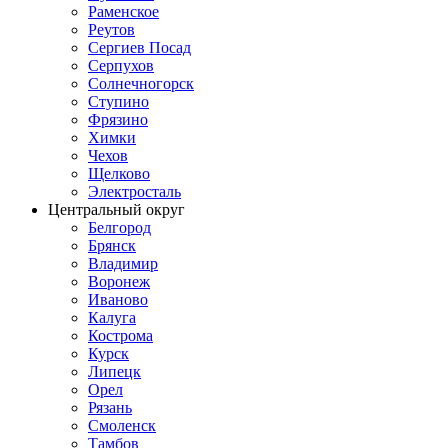
Раменское
Реутов
Сергиев Посад
Серпухов
Солнечногорск
Ступино
Фрязино
Химки
Чехов
Щелково
Электросталь
Центральный округ
Белгород
Брянск
Владимир
Воронеж
Иваново
Калуга
Кострома
Курск
Липецк
Орел
Рязань
Смоленск
Тамбов