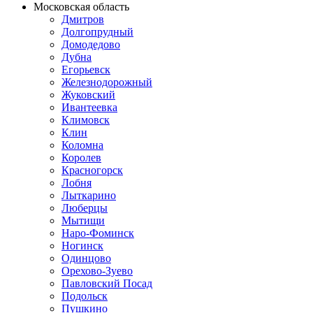
Московская область
Дмитров
Долгопрудный
Домодедово
Дубна
Егорьевск
Железнодорожный
Жуковский
Ивантеевка
Климовск
Клин
Коломна
Королев
Красногорск
Лобня
Лыткарино
Люберцы
Мытищи
Наро-Фоминск
Ногинск
Одинцово
Орехово-Зуево
Павловский Посад
Подольск
Пушкино