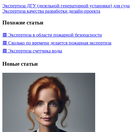
Экспертиза ДГУ (дизельной генераторной установки) для суда
Экспертиза качества разработки дизайн-проекта
Похожие статьи
🟥 Экспертиза в области пожарной безопасности
🟥 Сколько по времени делается пожарная экспертиза
🟩 Экспертиза счетчика воды
Новые статьи