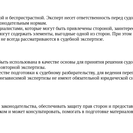
 и беспристрастной. Эксперт несет ответственность перед судом
конодательным нормам.
алистами, которые могут быть привлечены стороной, заинтере
 могут содержать элементы, выгодные одной из сторон. При этом
не всегда рассматриваются в судебной экспертизе.
ть использована в качестве основы для принятия решения судом
повторной экспертизы.
стве подготовки к судебному разбирательству, для ведения пере
ы независимой экспертизы не имеют обязательной юридической с
 законодательства, обеспечивать защиту прав сторон и предост
ком и может консультировать, помогать в подготовке материало