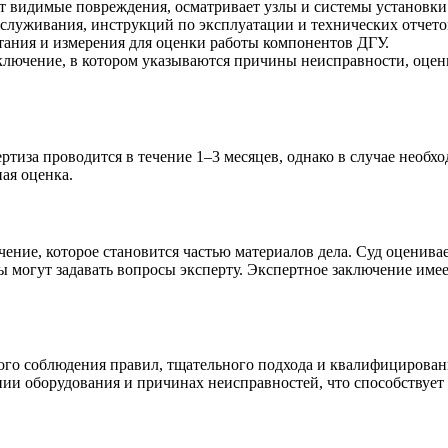
ет видимые повреждения, осматривает узлы и системы установки
бслуживания, инструкций по эксплуатации и технических отчето
тания и измерения для оценки работы компонентов ДГУ.
аключение, в котором указываются причины неисправности, оцен
ертиза проводится в течение 1–3 месяцев, однако в случае необ
ая оценка.
чение, которое становится частью материалов дела. Суд оценива
ны могут задавать вопросы эксперту. Экспертное заключение име
гого соблюдения правил, тщательного подхода и квалифицирова
нии оборудования и причинах неисправностей, что способствует