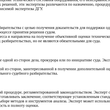
решений, эти экспертизы различаются по назначению, процедур
ависимой экспертизы ДГУ.
бирательства с целью получения доказательств для поддержки од
роцессе принятия решения судом.
есса и направлена на получение объективной оценки техническо
х разбирательствах, но не являются обязательными для суда.
бе одной из сторон дела, прокурора или по инициативе суда. Эк
 из сторон, заинтересованной в получении дополнительной оц
ьного судебного разбирательства.
й процедуре, регламентированной законодательством. Эксперт о
дготавливать заключение, соответствующее установленным станд
ыборе методов и инструментов анализа. Эксперт может использо
ость и полноту оценки.