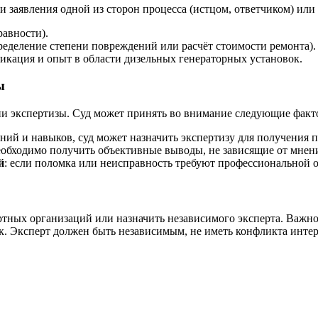
 заявления одной из сторон процесса (истцом, ответчиком) или 
равности).
ределение степени повреждений или расчёт стоимости ремонта).
фикация и опыт в области дизельных генераторных установок.
ы
ии экспертизы. Суд может принять во внимание следующие факт
ний и навыков, суд может назначить экспертизу для получения 
 необходимо получить объективные выводы, не зависящие от мнен
й
: если поломка или неисправность требуют профессиональной 
ертных организаций или назначить независимого эксперта. Важ
ок. Эксперт должен быть независимым, не иметь конфликта инте