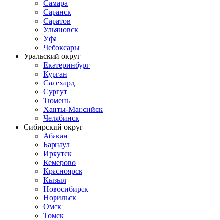
Самара
Саранск
Саратов
Ульяновск
Уфа
Чебоксары
Уральский округ
Екатеринбург
Курган
Салехард
Сургут
Тюмень
Ханты-Мансийск
Челябинск
Сибирский округ
Абакан
Барнаул
Иркутск
Кемерово
Красноярск
Кызыл
Новосибирск
Норильск
Омск
Томск