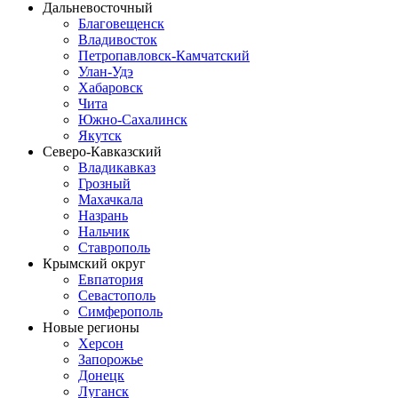
Дальневосточный
Благовещенск
Владивосток
Петропавловск-Камчатский
Улан-Удэ
Хабаровск
Чита
Южно-Сахалинск
Якутск
Северо-Кавказский
Владикавказ
Грозный
Махачкала
Назрань
Нальчик
Ставрополь
Крымский округ
Евпатория
Севастополь
Симферополь
Новые регионы
Херсон
Запорожье
Донецк
Луганск