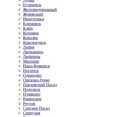
Дубна
Егорьевск
Железнодорожный
Жуковский
Ивантеевка
Климовск
Клин
Коломна
Королев
Красногорск
Лобня
Лыткарино
Люберцы
Мытищи
Наро-Фоминск
Ногинск
Одинцово
Орехово-Зуево
Павловский Посад
Подольск
Пушкино
Раменское
Реутов
Сергиев Посад
Серпухов