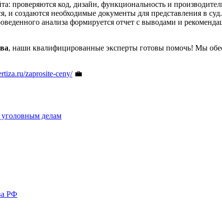
йта: проверяются код, дизайн, функциональность и производите
, и создаются необходимые документы для представления в суд.
роведенного анализа формируется отчет с выводами и рекоменда
тва
, наши квалифицированные эксперты готовы помочь! Мы обе
ertiza.ru/zaprosite-ceny/
💼
и уголовным делам
ва РФ