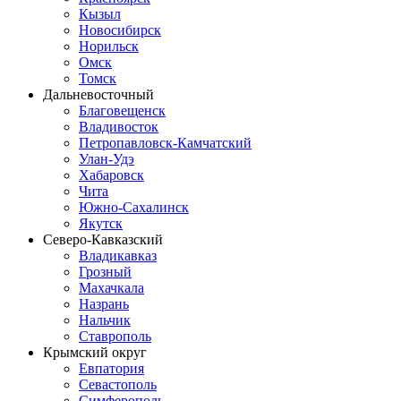
Кызыл
Новосибирск
Норильск
Омск
Томск
Дальневосточный
Благовещенск
Владивосток
Петропавловск-Камчатский
Улан-Удэ
Хабаровск
Чита
Южно-Сахалинск
Якутск
Северо-Кавказский
Владикавказ
Грозный
Махачкала
Назрань
Нальчик
Ставрополь
Крымский округ
Евпатория
Севастополь
Симферополь