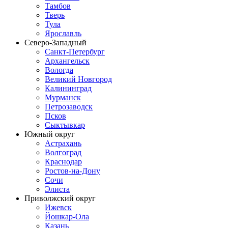
Тамбов
Тверь
Тула
Ярославль
Северо-Западный
Санкт-Петербург
Архангельск
Вологда
Великий Новгород
Калининград
Мурманск
Петрозаводск
Псков
Сыктывкар
Южный округ
Астрахань
Волгоград
Краснодар
Ростов-на-Дону
Сочи
Элиста
Приволжский округ
Ижевск
Йошкар-Ола
Казань