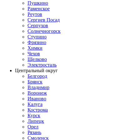
Пушкино
Раменское
Реутов
Сергиев Посад
Серпухов
Солнечногорск
Ступино
Фрязино
Химки
Чехов
Щелково
Электросталь
Центральный округ
Белгород
Брянск
Владимир
Воронеж
Иваново
Калуга
Кострома
Курск
Липецк
Орел
Рязань
Смоленск