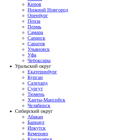
Киров
Нижний Новгород
Оренбург
Пенза
Пермь
Самара
Саранск
Саратов
Ульяновск
Уфа
Чебоксары
Уральский округ
Екатеринбург
Курган
Салехард
Сургут
Тюмень
Ханты-Мансийск
Челябинск
Сибирский округ
Абакан
Барнаул
Иркутск
Кемерово
Красноярск