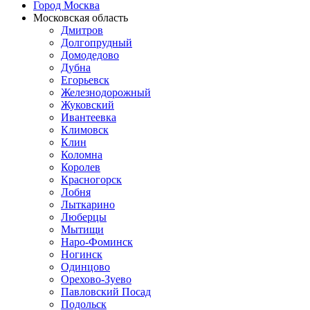
Город Москва
Московская область
Дмитров
Долгопрудный
Домодедово
Дубна
Егорьевск
Железнодорожный
Жуковский
Ивантеевка
Климовск
Клин
Коломна
Королев
Красногорск
Лобня
Лыткарино
Люберцы
Мытищи
Наро-Фоминск
Ногинск
Одинцово
Орехово-Зуево
Павловский Посад
Подольск