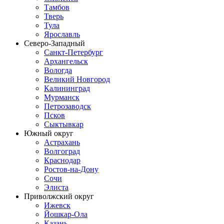
Тамбов
Тверь
Тула
Ярославль
Северо-Западный
Санкт-Петербург
Архангельск
Вологда
Великий Новгород
Калининград
Мурманск
Петрозаводск
Псков
Сыктывкар
Южный округ
Астрахань
Волгоград
Краснодар
Ростов-на-Дону
Сочи
Элиста
Приволжский округ
Ижевск
Йошкар-Ола
Казань