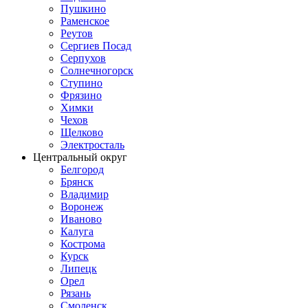
Пушкино
Раменское
Реутов
Сергиев Посад
Серпухов
Солнечногорск
Ступино
Фрязино
Химки
Чехов
Щелково
Электросталь
Центральный округ
Белгород
Брянск
Владимир
Воронеж
Иваново
Калуга
Кострома
Курск
Липецк
Орел
Рязань
Смоленск