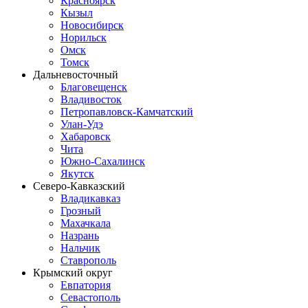
Красноярск
Кызыл
Новосибирск
Норильск
Омск
Томск
Дальневосточный
Благовещенск
Владивосток
Петропавловск-Камчатский
Улан-Удэ
Хабаровск
Чита
Южно-Сахалинск
Якутск
Северо-Кавказский
Владикавказ
Грозный
Махачкала
Назрань
Нальчик
Ставрополь
Крымский округ
Евпатория
Севастополь