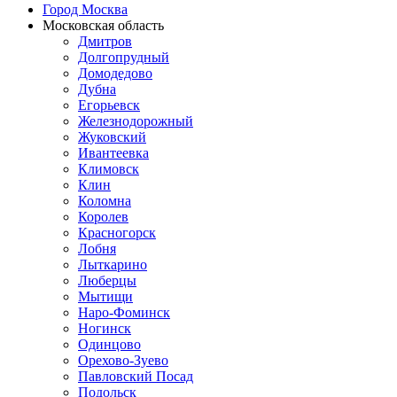
Город Москва
Московская область
Дмитров
Долгопрудный
Домодедово
Дубна
Егорьевск
Железнодорожный
Жуковский
Ивантеевка
Климовск
Клин
Коломна
Королев
Красногорск
Лобня
Лыткарино
Люберцы
Мытищи
Наро-Фоминск
Ногинск
Одинцово
Орехово-Зуево
Павловский Посад
Подольск