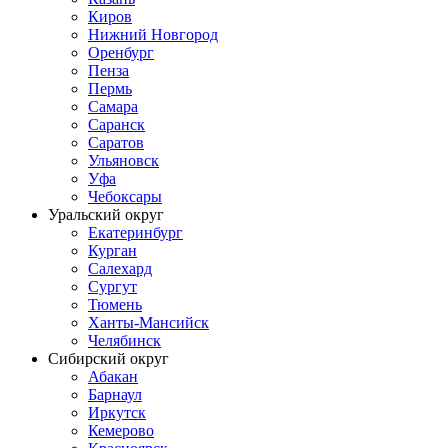
Киров
Нижний Новгород
Оренбург
Пенза
Пермь
Самара
Саранск
Саратов
Ульяновск
Уфа
Чебоксары
Уральский округ
Екатеринбург
Курган
Салехард
Сургут
Тюмень
Ханты-Мансийск
Челябинск
Сибирский округ
Абакан
Барнаул
Иркутск
Кемерово