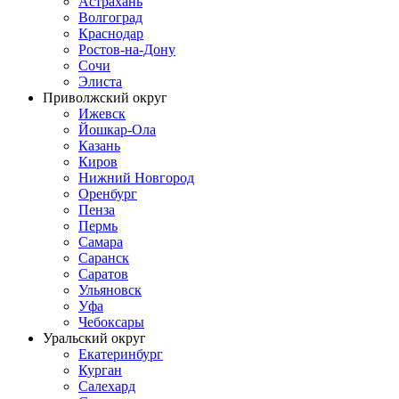
Астрахань
Волгоград
Краснодар
Ростов-на-Дону
Сочи
Элиста
Приволжский округ
Ижевск
Йошкар-Ола
Казань
Киров
Нижний Новгород
Оренбург
Пенза
Пермь
Самара
Саранск
Саратов
Ульяновск
Уфа
Чебоксары
Уральский округ
Екатеринбург
Курган
Салехард