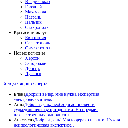
Владикавказ
Грозный
Махачкала
Назрань
Нальчик
Ставрополь
Крымский округ
Евпатория
Севастополь
Симферополь
Новые регионы
Херсон
Запорожье
Донецк
Луганск
Консультация эксперта
Елена
Добрый вечер, мне нужна экспертиза
электровелосипеда.
Анна
Добрый день, необходимо провести
судмедэкспертизу ортодонтии. На предмет
некачественных выполненн...
Анастасия
Добрый день! Упало дерево на авто. Нужна
дендрологическая экспертиза .