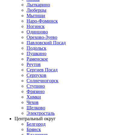
Лыткарино
Люберцы
Мытищи
Наро-Фоминск
Ногинск
Одинцово
Орехово-Зуево
Павловский Посад
Подольск
Пушкино
Раменское
Реутов
Сергиев Посад
Серпухов
Солнечногорск
Ступино
Фрязино
Химки
Чехов
Щелково
Электросталь
Центральный округ
Белгород
Брянск
Владимир