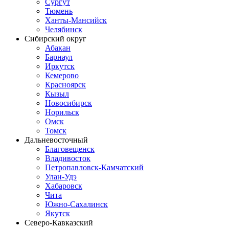
Сургут
Тюмень
Ханты-Мансийск
Челябинск
Сибирский округ
Абакан
Барнаул
Иркутск
Кемерово
Красноярск
Кызыл
Новосибирск
Норильск
Омск
Томск
Дальневосточный
Благовещенск
Владивосток
Петропавловск-Камчатский
Улан-Удэ
Хабаровск
Чита
Южно-Сахалинск
Якутск
Северо-Кавказский