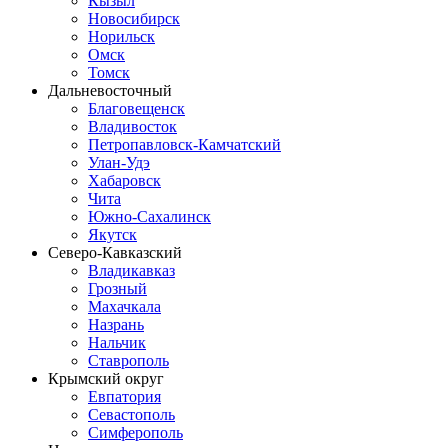
Кызыл
Новосибирск
Норильск
Омск
Томск
Дальневосточный
Благовещенск
Владивосток
Петропавловск-Камчатский
Улан-Удэ
Хабаровск
Чита
Южно-Сахалинск
Якутск
Северо-Кавказский
Владикавказ
Грозный
Махачкала
Назрань
Нальчик
Ставрополь
Крымский округ
Евпатория
Севастополь
Симферополь