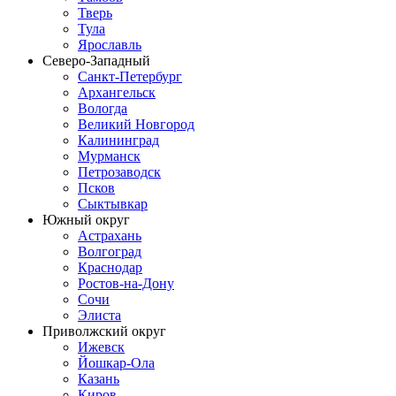
Тверь
Тула
Ярославль
Северо-Западный
Санкт-Петербург
Архангельск
Вологда
Великий Новгород
Калининград
Мурманск
Петрозаводск
Псков
Сыктывкар
Южный округ
Астрахань
Волгоград
Краснодар
Ростов-на-Дону
Сочи
Элиста
Приволжский округ
Ижевск
Йошкар-Ола
Казань
Киров