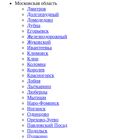
Московская область
Дмитров
Долгопрудный
Домодедово
Дубна
Егорьевск
Железнодорожный
Жуковский
Ивантеевка
Климовск
Клин
Коломна
Королев
Красногорск
Лобня
Лыткарино
Люберцы
Мытищи
Наро-Фоминск
Ногинск
Одинцово
Орехово-Зуево
Павловский Посад
Подольск
Пушкино