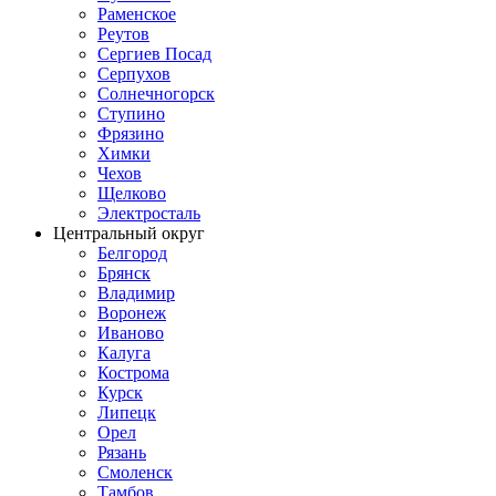
Раменское
Реутов
Сергиев Посад
Серпухов
Солнечногорск
Ступино
Фрязино
Химки
Чехов
Щелково
Электросталь
Центральный округ
Белгород
Брянск
Владимир
Воронеж
Иваново
Калуга
Кострома
Курск
Липецк
Орел
Рязань
Смоленск
Тамбов