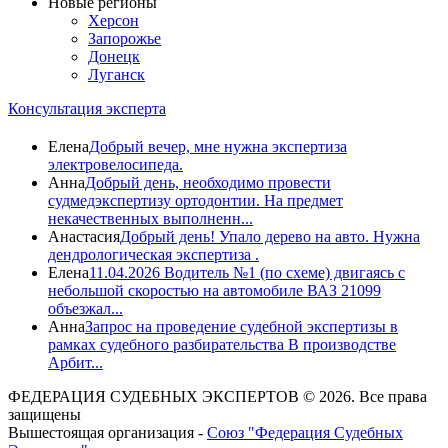
Новые регионы
Херсон
Запорожье
Донецк
Луганск
Консультация эксперта
Елена
Добрый вечер, мне нужна экспертиза
электровелосипеда.
Анна
Добрый день, необходимо провести
судмедэкспертизу ортодонтии. На предмет
некачественных выполненн...
Анастасия
Добрый день! Упало дерево на авто. Нужна
дендрологическая экспертиза .
Елена
11.04.2026 Водитель №1 (по схеме) двигаясь с
небольшой скоростью на автомобиле ВАЗ 21099
объезжал...
Анна
Запрос на проведение судебной экспертизы в
рамках судебного разбирательства В производстве
Арбит...
ФЕДЕРАЦИЯ СУДЕБНЫХ ЭКСПЕРТОВ © 2026. Все права
защищены
Вышестоящая организация -
Союз "Федерация Судебных