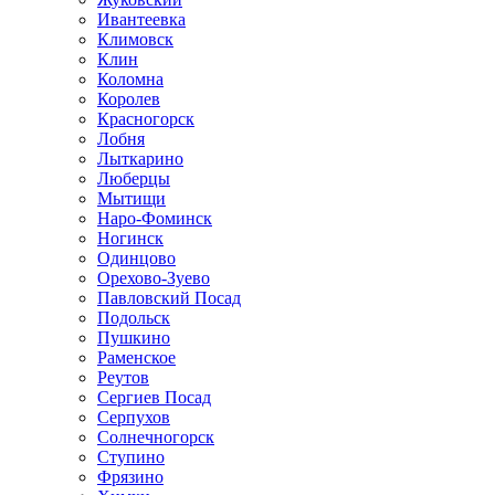
Ивантеевка
Климовск
Клин
Коломна
Королев
Красногорск
Лобня
Лыткарино
Люберцы
Мытищи
Наро-Фоминск
Ногинск
Одинцово
Орехово-Зуево
Павловский Посад
Подольск
Пушкино
Раменское
Реутов
Сергиев Посад
Серпухов
Солнечногорск
Ступино
Фрязино