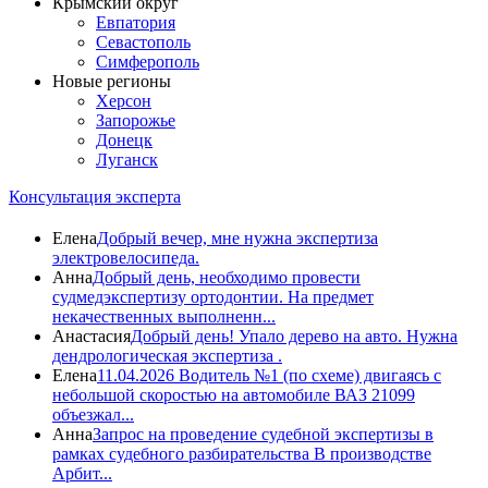
Крымский округ
Евпатория
Севастополь
Симферополь
Новые регионы
Херсон
Запорожье
Донецк
Луганск
Консультация эксперта
Елена
Добрый вечер, мне нужна экспертиза
электровелосипеда.
Анна
Добрый день, необходимо провести
судмедэкспертизу ортодонтии. На предмет
некачественных выполненн...
Анастасия
Добрый день! Упало дерево на авто. Нужна
дендрологическая экспертиза .
Елена
11.04.2026 Водитель №1 (по схеме) двигаясь с
небольшой скоростью на автомобиле ВАЗ 21099
объезжал...
Анна
Запрос на проведение судебной экспертизы в
рамках судебного разбирательства В производстве
Арбит...