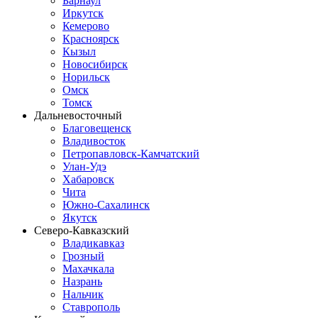
Барнаул
Иркутск
Кемерово
Красноярск
Кызыл
Новосибирск
Норильск
Омск
Томск
Дальневосточный
Благовещенск
Владивосток
Петропавловск-Камчатский
Улан-Удэ
Хабаровск
Чита
Южно-Сахалинск
Якутск
Северо-Кавказский
Владикавказ
Грозный
Махачкала
Назрань
Нальчик
Ставрополь