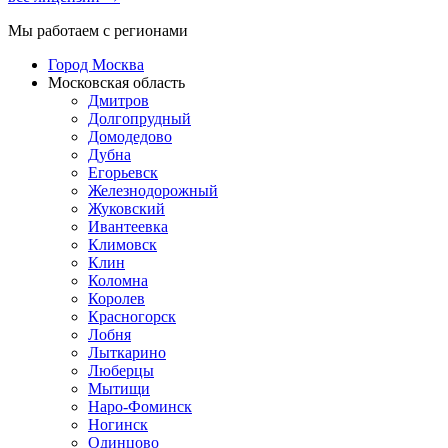
Мы работаем с регионами
Город Москва
Московская область
Дмитров
Долгопрудный
Домодедово
Дубна
Егорьевск
Железнодорожный
Жуковский
Ивантеевка
Климовск
Клин
Коломна
Королев
Красногорск
Лобня
Лыткарино
Люберцы
Мытищи
Наро-Фоминск
Ногинск
Одинцово