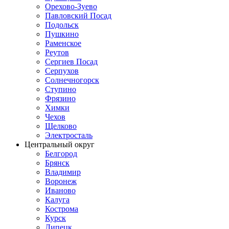
Орехово-Зуево
Павловский Посад
Подольск
Пушкино
Раменское
Реутов
Сергиев Посад
Серпухов
Солнечногорск
Ступино
Фрязино
Химки
Чехов
Щелково
Электросталь
Центральный округ
Белгород
Брянск
Владимир
Воронеж
Иваново
Калуга
Кострома
Курск
Липецк