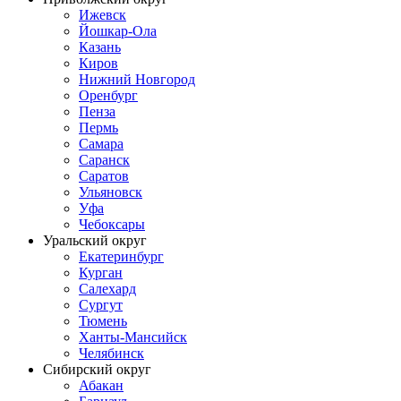
Ижевск
Йошкар-Ола
Казань
Киров
Нижний Новгород
Оренбург
Пенза
Пермь
Самара
Саранск
Саратов
Ульяновск
Уфа
Чебоксары
Уральский округ
Екатеринбург
Курган
Салехард
Сургут
Тюмень
Ханты-Мансийск
Челябинск
Сибирский округ
Абакан