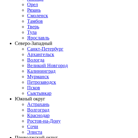
Орел
Рязань
Смоленск
Тамбов
Тверь
Тула
Ярославль
Северо-Западный
Санкт-Петербург
Архангельск
Вологда
Великий Новгород
Калининград
Мурманск
Петрозаводск
Псков
Сыктывкар
Южный округ
Астрахань
Волгоград
Краснодар
Ростов-на-Дону
Сочи
Элиста
Приволжский округ