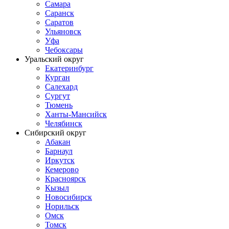
Самара
Саранск
Саратов
Ульяновск
Уфа
Чебоксары
Уральский округ
Екатеринбург
Курган
Салехард
Сургут
Тюмень
Ханты-Мансийск
Челябинск
Сибирский округ
Абакан
Барнаул
Иркутск
Кемерово
Красноярск
Кызыл
Новосибирск
Норильск
Омск
Томск