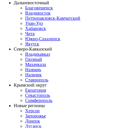
Дальневосточный
Благовещенск
Владивосток
Петропавловск-Камчатский
Улан-Удэ
Хабаровск
Чита
Южно-Сахалинск
Якутск
Северо-Кавказский
Владикавказ
Грозный
Махачкала
Назрань
Нальчик
Ставрополь
Крымский округ
Евпатория
Севастополь
Симферополь
Новые регионы
Херсон
Запорожье
Донецк
Луганск