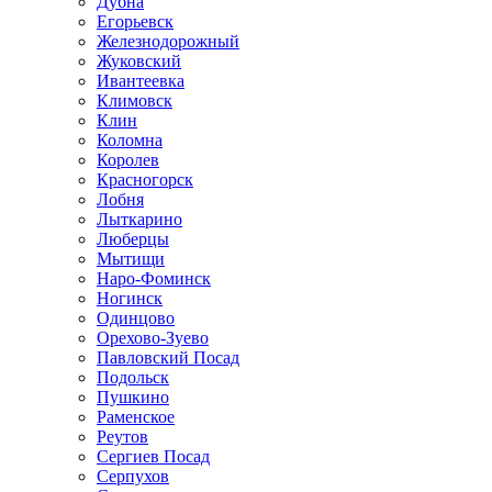
Дубна
Егорьевск
Железнодорожный
Жуковский
Ивантеевка
Климовск
Клин
Коломна
Королев
Красногорск
Лобня
Лыткарино
Люберцы
Мытищи
Наро-Фоминск
Ногинск
Одинцово
Орехово-Зуево
Павловский Посад
Подольск
Пушкино
Раменское
Реутов
Сергиев Посад
Серпухов