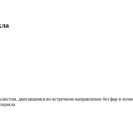
кла
листом, двигавшемся во встречном направлении без фар в ночно
тоцикла