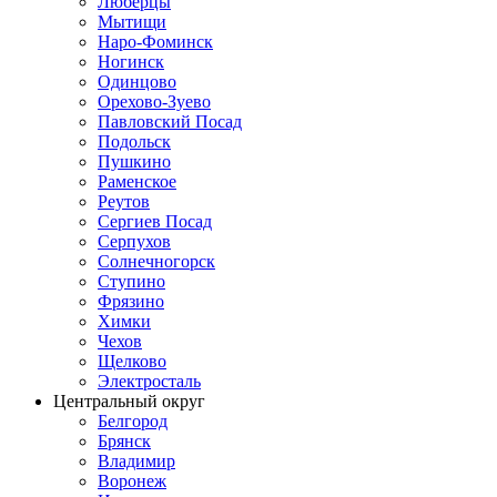
Люберцы
Мытищи
Наро-Фоминск
Ногинск
Одинцово
Орехово-Зуево
Павловский Посад
Подольск
Пушкино
Раменское
Реутов
Сергиев Посад
Серпухов
Солнечногорск
Ступино
Фрязино
Химки
Чехов
Щелково
Электросталь
Центральный округ
Белгород
Брянск
Владимир
Воронеж