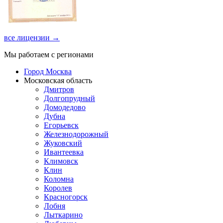
все лицензии →
Мы работаем с регионами
Город Москва
Московская область
Дмитров
Долгопрудный
Домодедово
Дубна
Егорьевск
Железнодорожный
Жуковский
Ивантеевка
Климовск
Клин
Коломна
Королев
Красногорск
Лобня
Лыткарино