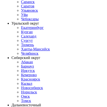
Саранск
Саратов
Ульяновск
Уфа
Чебоксары
Уральский округ
Екатеринбург
Курган
Салехард
Сургут
Тюмень
Ханты-Мансийск
Челябинск
Сибирский округ
Абакан
Барнаул
Иркутск
Кемерово
Красноярск
Кызыл
Новосибирск
Норильск
Омск
Томск
Дальневосточный