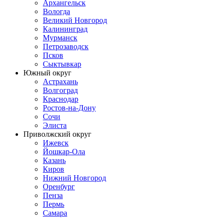
Архангельск
Вологда
Великий Новгород
Калининград
Мурманск
Петрозаводск
Псков
Сыктывкар
Южный округ
Астрахань
Волгоград
Краснодар
Ростов-на-Дону
Сочи
Элиста
Приволжский округ
Ижевск
Йошкар-Ола
Казань
Киров
Нижний Новгород
Оренбург
Пенза
Пермь
Самара