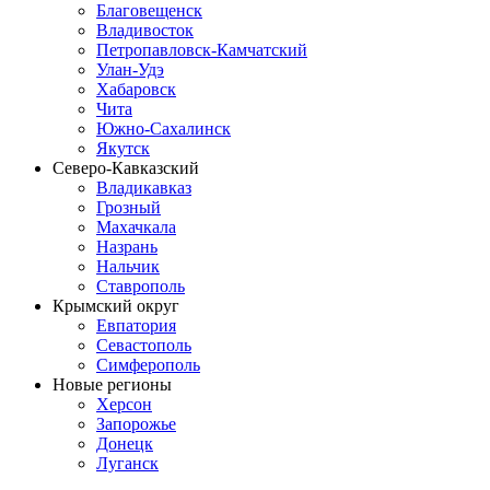
Благовещенск
Владивосток
Петропавловск-Камчатский
Улан-Удэ
Хабаровск
Чита
Южно-Сахалинск
Якутск
Северо-Кавказский
Владикавказ
Грозный
Махачкала
Назрань
Нальчик
Ставрополь
Крымский округ
Евпатория
Севастополь
Симферополь
Новые регионы
Херсон
Запорожье
Донецк
Луганск