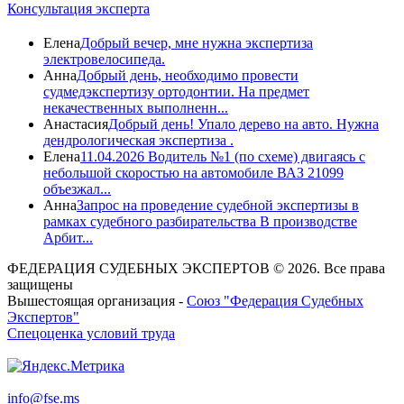
Консультация эксперта
Елена
Добрый вечер, мне нужна экспертиза
электровелосипеда.
Анна
Добрый день, необходимо провести
судмедэкспертизу ортодонтии. На предмет
некачественных выполненн...
Анастасия
Добрый день! Упало дерево на авто. Нужна
дендрологическая экспертиза .
Елена
11.04.2026 Водитель №1 (по схеме) двигаясь с
небольшой скоростью на автомобиле ВАЗ 21099
объезжал...
Анна
Запрос на проведение судебной экспертизы в
рамках судебного разбирательства В производстве
Арбит...
ФЕДЕРАЦИЯ СУДЕБНЫХ ЭКСПЕРТОВ © 2026. Все права
защищены
Вышестоящая организация -
Союз "Федерация Судебных
Экспертов"
Спецоценка условий труда
info@fse.ms