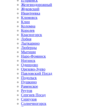
Егорьевск
Железнодорожный
Жуковский
Ивантеевка
Климовск
Клин
Коломна
Королев
Красногорск
Лобня
Лыткарино
Люберцы
Мытищи
Наро-Фоминск
Ногинск
Одинцово
Орехово-Зуево
Павловский Посад
Подольск
Пушкино
Раменское
Реутов
Сергиев Посад
Серпухов
Солнечногорск