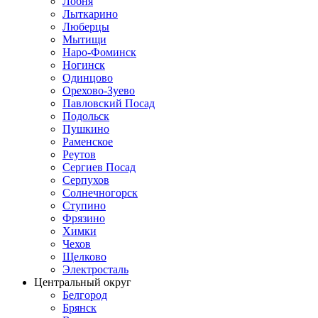
Лобня
Лыткарино
Люберцы
Мытищи
Наро-Фоминск
Ногинск
Одинцово
Орехово-Зуево
Павловский Посад
Подольск
Пушкино
Раменское
Реутов
Сергиев Посад
Серпухов
Солнечногорск
Ступино
Фрязино
Химки
Чехов
Щелково
Электросталь
Центральный округ
Белгород
Брянск