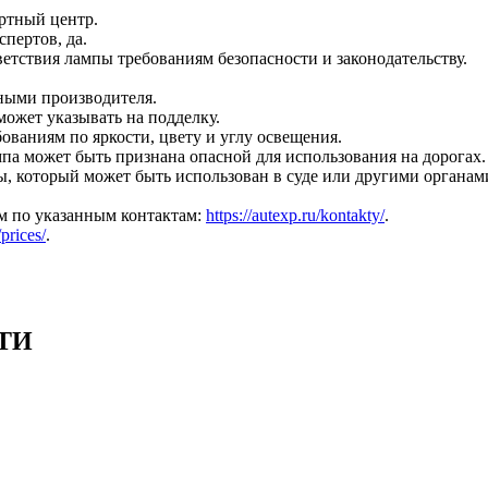
ертный центр.
пертов, да.
етствия лампы требованиям безопасности и законодательству.
нными производителя.
может указывать на подделку.
ованиям по яркости, цвету и углу освещения.
па может быть признана опасной для использования на дорогах.
изы, который может быть использован в суде или другими органа
ам по указанным контактам:
https://autexp.ru/kontakty/
.
/prices/
.
ТИ