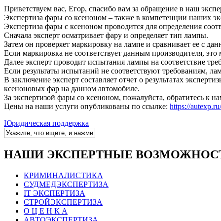
Приветствуем вас, Егор, спасибо вам за обращение в наш эксп
Экспертиза фары со ксеноном – также в компетенции наших экс
Экспертиза фары с ксеноном проводится для определения соотв
Сначала эксперт осматривает фару и определяет тип лампы.
Затем он проверяет маркировку на лампе и сравнивает ее с да
Если маркировка не соответствует данным производителя, это 
Далее эксперт проводит испытания лампы на соответствие треб
Если результаты испытаний не соответствуют требованиям, лам
В заключение эксперт составляет отчет о результатах эксперт
ксеноновых фар на данном автомобиле.
За экспертизой фары со ксеноном, пожалуйста, обратитесь к н
Цены на наши услуги опубликованы по ссылке:
https://autexp.ru
Юридическая поддержка
НАШИ ЭКСПЕРТНЫЕ ВОЗМОЖНОС
КРИМИНАЛИСТИКА
СУДМЕДЭКСПЕРТИЗА
IT ЭКСПЕРТИЗА
СТРОЙЭКСПЕРТИЗА
О Ц Е Н К А
АВТОЭКСПЕРТИЗА