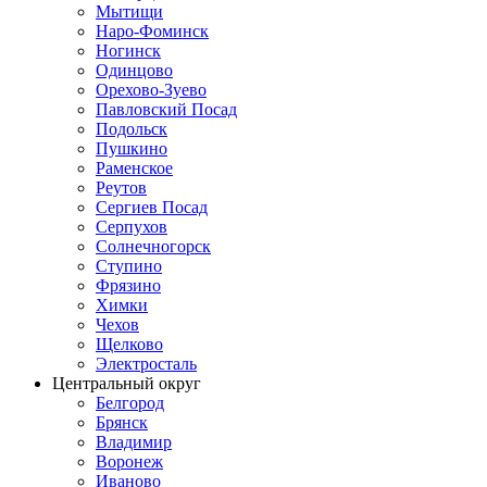
Мытищи
Наро-Фоминск
Ногинск
Одинцово
Орехово-Зуево
Павловский Посад
Подольск
Пушкино
Раменское
Реутов
Сергиев Посад
Серпухов
Солнечногорск
Ступино
Фрязино
Химки
Чехов
Щелково
Электросталь
Центральный округ
Белгород
Брянск
Владимир
Воронеж
Иваново