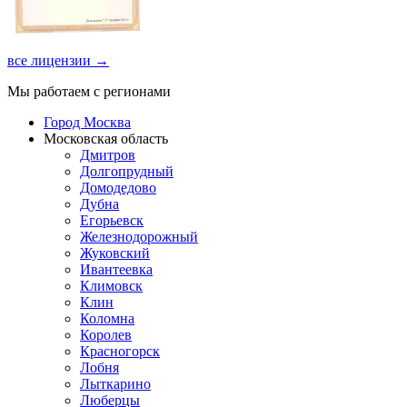
все лицензии →
Мы работаем с регионами
Город Москва
Московская область
Дмитров
Долгопрудный
Домодедово
Дубна
Егорьевск
Железнодорожный
Жуковский
Ивантеевка
Климовск
Клин
Коломна
Королев
Красногорск
Лобня
Лыткарино
Люберцы