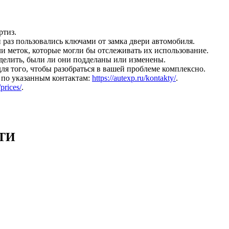
ртиз.
й раз пользовались ключами от замка двери автомобиля.
ли меток, которые могли бы отслеживать их использование.
делить, были ли они подделаны или изменены.
ля того, чтобы разобраться в вашей проблеме комплексно.
м по указанным контактам:
https://autexp.ru/kontakty/
.
/prices/
.
ТИ