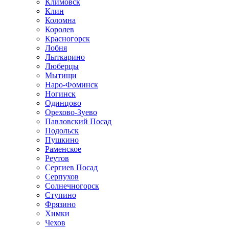
Климовск
Клин
Коломна
Королев
Красногорск
Лобня
Лыткарино
Люберцы
Мытищи
Наро-Фоминск
Ногинск
Одинцово
Орехово-Зуево
Павловский Посад
Подольск
Пушкино
Раменское
Реутов
Сергиев Посад
Серпухов
Солнечногорск
Ступино
Фрязино
Химки
Чехов