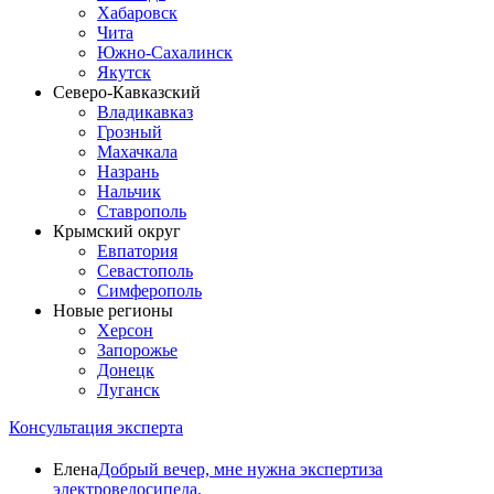
Хабаровск
Чита
Южно-Сахалинск
Якутск
Северо-Кавказский
Владикавказ
Грозный
Махачкала
Назрань
Нальчик
Ставрополь
Крымский округ
Евпатория
Севастополь
Симферополь
Новые регионы
Херсон
Запорожье
Донецк
Луганск
Консультация эксперта
Елена
Добрый вечер, мне нужна экспертиза
электровелосипеда.