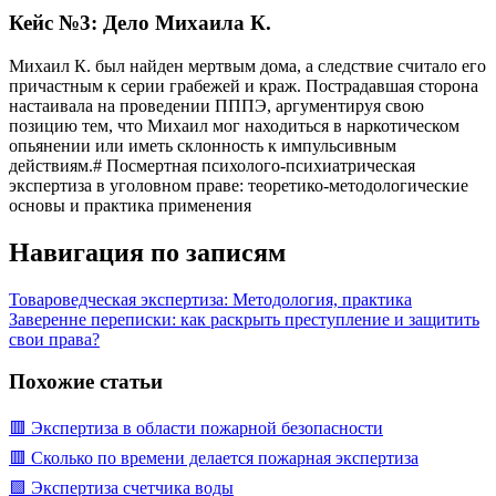
Кейс №3: Дело Михаила К.
Михаил К. был найден мертвым дома, а следствие считало его
причастным к серии грабежей и краж. Пострадавшая сторона
настаивала на проведении ПППЭ, аргументируя свою
позицию тем, что Михаил мог находиться в наркотическом
опьянении или иметь склонность к импульсивным
действиям.# Посмертная психолого-психиатрическая
экспертиза в уголовном праве: теоретико-методологические
основы и практика применения
Навигация по записям
Товароведческая экспертиза: Методология, практика
Заверенне переписки: как раскрыть преступление и защитить
свои права?
Похожие статьи
🟥 Экспертиза в области пожарной безопасности
🟥 Сколько по времени делается пожарная экспертиза
🟩 Экспертиза счетчика воды