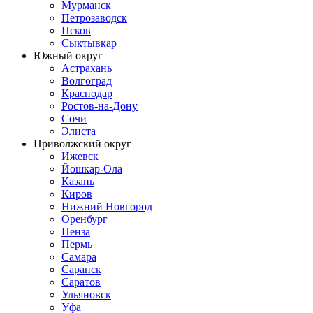
Мурманск
Петрозаводск
Псков
Сыктывкар
Южный округ
Астрахань
Волгоград
Краснодар
Ростов-на-Дону
Сочи
Элиста
Приволжский округ
Ижевск
Йошкар-Ола
Казань
Киров
Нижний Новгород
Оренбург
Пенза
Пермь
Самара
Саранск
Саратов
Ульяновск
Уфа