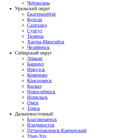
Чебоксары
Уральский округ
Екатеринбург
Курган
Салехард
Сургут
Тюмень
Ханты-Мансийск
Челябинск
Сибирский округ
Абакан
Барнаул
Иркутск
Кемерово
Красноярск
Кызыл
Новосибирск
Норильск
Омск
Томск
Дальневосточный
Благовещенск
Владивосток
Петропавловск-Камчатский
Улан-Удэ