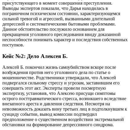
присутствующего в момент совершения преступления.
Выводы экспертов показали, что Дарья находилась в
пограничном психическом состоянии, характеризующемся
сильной тревогой и агрессией, вызванными длительной
депрессией и систематическими бытовыми проблемами.
Данное обстоятельство послужило основанием для
прекращения уголовного преследования ввиду доказанной
неспособности понимать характер и последствия собственных
поступков.
Кейс №2: Дело Алексея Б.
Алексей Б. покончил жизнь самоубийством вскоре после
возбуждения против него уголовного дела по статье о
мошенничестве. Родственники утверждали, что Алексей
подвергался сильному стрессу и угрозам, заставившим его
совершить этот акт. Эксперты провели посмертную
экспертизу, установив, что Алексею присущи симптомы
острого посттравматического стресса, возникшего вследствие
внезапного ареста и давления следствия. Несмотря на
невозможность доказать вину третьих лиц в подтолкнувшем к
суициду событии, вывод комиссии подтвердил
предположение о существенном воздействии экстремальной
обстановки на формирование депрессивного синдрома.