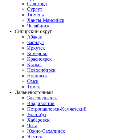
Салехард
Сургут
Тюмень
Ханты-Мансийск
Челябинск
Сибирский округ
Абакан
Барнаул
Иркутск
Кемерово
Красноярск
Кызыл
Новосибирск
Норильск
Омск
Томск
Дальневосточный
Благовещенск
Владивосток
Петропавловск-Камчатский
Улан-Удэ
Хабаровск
Чита
Южно-Сахалинск
Якутск