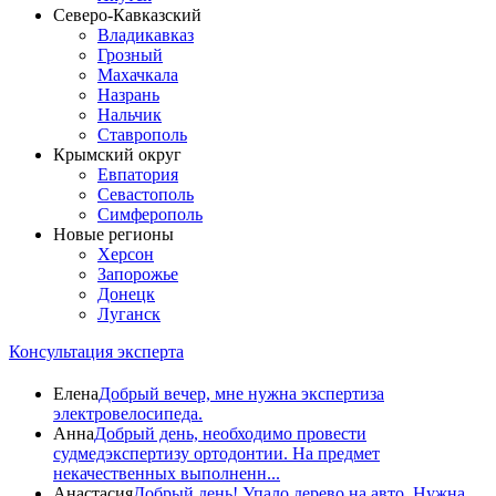
Северо-Кавказский
Владикавказ
Грозный
Махачкала
Назрань
Нальчик
Ставрополь
Крымский округ
Евпатория
Севастополь
Симферополь
Новые регионы
Херсон
Запорожье
Донецк
Луганск
Консультация эксперта
Елена
Добрый вечер, мне нужна экспертиза
электровелосипеда.
Анна
Добрый день, необходимо провести
судмедэкспертизу ортодонтии. На предмет
некачественных выполненн...
Анастасия
Добрый день! Упало дерево на авто. Нужна