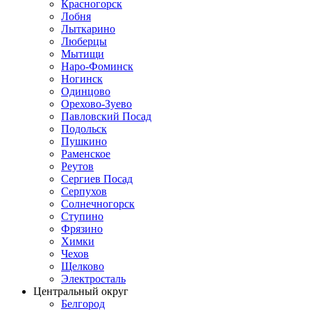
Красногорск
Лобня
Лыткарино
Люберцы
Мытищи
Наро-Фоминск
Ногинск
Одинцово
Орехово-Зуево
Павловский Посад
Подольск
Пушкино
Раменское
Реутов
Сергиев Посад
Серпухов
Солнечногорск
Ступино
Фрязино
Химки
Чехов
Щелково
Электросталь
Центральный округ
Белгород