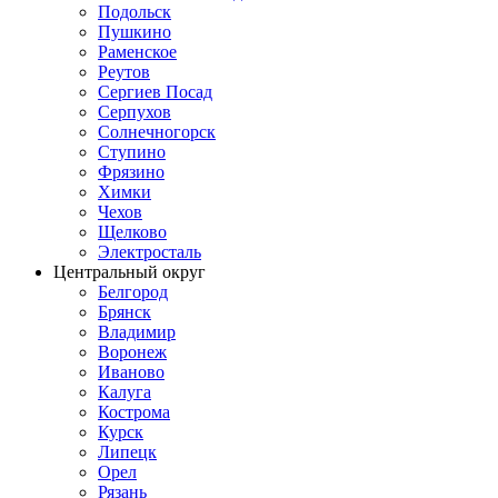
Подольск
Пушкино
Раменское
Реутов
Сергиев Посад
Серпухов
Солнечногорск
Ступино
Фрязино
Химки
Чехов
Щелково
Электросталь
Центральный округ
Белгород
Брянск
Владимир
Воронеж
Иваново
Калуга
Кострома
Курск
Липецк
Орел
Рязань