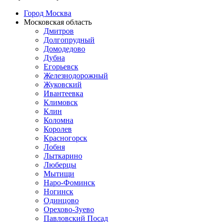
Город Москва
Московская область
Дмитров
Долгопрудный
Домодедово
Дубна
Егорьевск
Железнодорожный
Жуковский
Ивантеевка
Климовск
Клин
Коломна
Королев
Красногорск
Лобня
Лыткарино
Люберцы
Мытищи
Наро-Фоминск
Ногинск
Одинцово
Орехово-Зуево
Павловский Посад