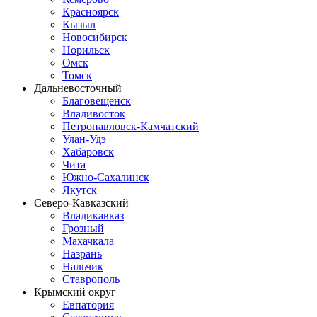
Красноярск
Кызыл
Новосибирск
Норильск
Омск
Томск
Дальневосточный
Благовещенск
Владивосток
Петропавловск-Камчатский
Улан-Удэ
Хабаровск
Чита
Южно-Сахалинск
Якутск
Северо-Кавказский
Владикавказ
Грозный
Махачкала
Назрань
Нальчик
Ставрополь
Крымский округ
Евпатория