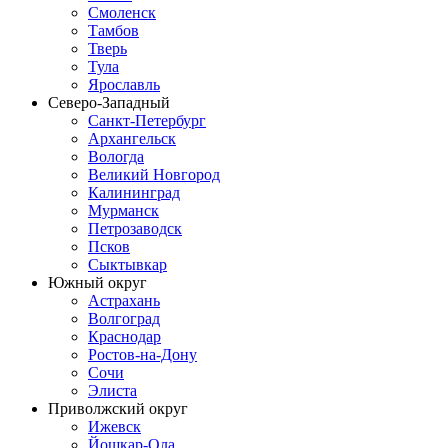
Смоленск
Тамбов
Тверь
Тула
Ярославль
Северо-Западный
Санкт-Петербург
Архангельск
Вологда
Великий Новгород
Калининград
Мурманск
Петрозаводск
Псков
Сыктывкар
Южный округ
Астрахань
Волгоград
Краснодар
Ростов-на-Дону
Сочи
Элиста
Приволжский округ
Ижевск
Йошкар-Ола