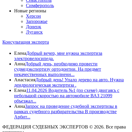
Севастополь
Симферополь
Новые регионы
Херсон
Запорожье
Донецк
Луганск
Консультация эксперта
Елена
Добрый вечер, мне нужна экспертиза
электровелосипеда.
Анна
Добрый день, необходимо провести
судмедэкспертизу ортодонтии. На предмет
некачественных выполненн...
Анастасия
Добрый день! Упало дерево на авто. Нужна
дендрологическая экспертиза .
Елена
11.04.2026 Водитель №1 (по схеме) двигаясь с
небольшой скоростью на автомобиле ВАЗ 21099
объезжал...
Анна
Запрос на проведение судебной экспертизы в
рамках судебного разбирательства В производстве
Арбит...
ФЕДЕРАЦИЯ СУДЕБНЫХ ЭКСПЕРТОВ © 2026. Все права