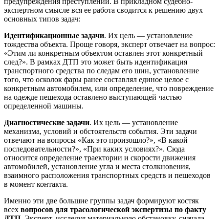
предупреждения преступлений. В прикладном судебно-
экспертном смысле вся ее работа сводится к решению двух
основных типов задач:
Идентификационные задачи
. Их цель — установление
тождества объекта. Проще говоря, эксперт отвечает на вопрос:
«Этим ли конкретным объектом оставлен этот конкретный
след?». В рамках ДТП это может быть идентификация
транспортного средства по следам его шин, установление
того, что осколок фары ранее составлял единое целое с
конкретным автомобилем, или определение, что повреждение
на одежде пешехода оставлено выступающей частью
определенной машины.
Диагностические задачи
. Их цель — установление
механизма, условий и обстоятельств события. Эти задачи
отвечают на вопросы «Как это произошло?», «В какой
последовательности?», «При каких условиях?». Сюда
относится определение траектории и скорости движения
автомобилей, установление угла и места столкновения,
взаимного расположения транспортных средств и пешеходов
в момент контакта.
Именно эти две большие группы задач формируют костяк
всех
вопросов для трасологической экспертизы по факту
ДТП
. Эксперт, исследуя материальную обстановку, сначала