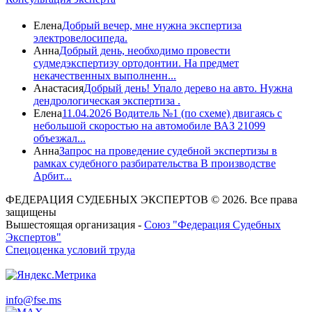
Елена
Добрый вечер, мне нужна экспертиза
электровелосипеда.
Анна
Добрый день, необходимо провести
судмедэкспертизу ортодонтии. На предмет
некачественных выполненн...
Анастасия
Добрый день! Упало дерево на авто. Нужна
дендрологическая экспертиза .
Елена
11.04.2026 Водитель №1 (по схеме) двигаясь с
небольшой скоростью на автомобиле ВАЗ 21099
объезжал...
Анна
Запрос на проведение судебной экспертизы в
рамках судебного разбирательства В производстве
Арбит...
ФЕДЕРАЦИЯ СУДЕБНЫХ ЭКСПЕРТОВ © 2026. Все права
защищены
Вышестоящая организация -
Союз "Федерация Судебных
Экспертов"
Спецоценка условий труда
info@fse.ms