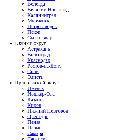
Вологда
Великий Новгород
Калининград
Мурманск
Петрозаводск
Псков
Сыктывкар
Южный округ
Астрахань
Волгоград
Краснодар
Ростов-на-Дону
Сочи
Элиста
Приволжский округ
Ижевск
Йошкар-Ола
Казань
Киров
Нижний Новгород
Оренбург
Пенза
Пермь
Самара
Саранск