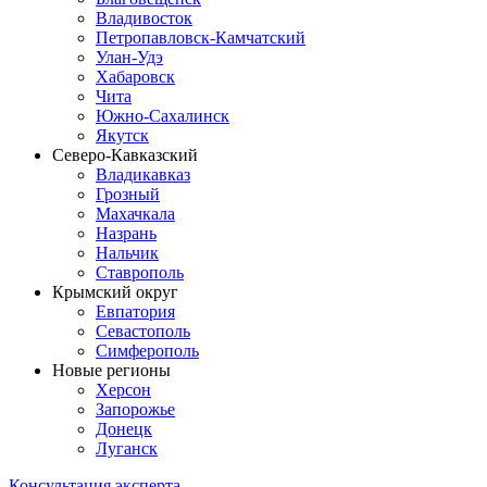
Владивосток
Петропавловск-Камчатский
Улан-Удэ
Хабаровск
Чита
Южно-Сахалинск
Якутск
Северо-Кавказский
Владикавказ
Грозный
Махачкала
Назрань
Нальчик
Ставрополь
Крымский округ
Евпатория
Севастополь
Симферополь
Новые регионы
Херсон
Запорожье
Донецк
Луганск
Консультация эксперта