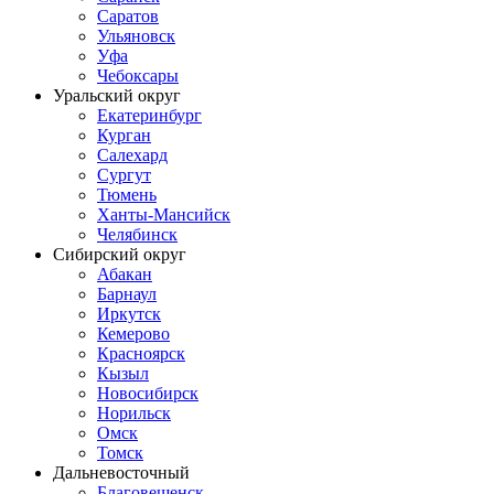
Саратов
Ульяновск
Уфа
Чебоксары
Уральский округ
Екатеринбург
Курган
Салехард
Сургут
Тюмень
Ханты-Мансийск
Челябинск
Сибирский округ
Абакан
Барнаул
Иркутск
Кемерово
Красноярск
Кызыл
Новосибирск
Норильск
Омск
Томск
Дальневосточный
Благовещенск