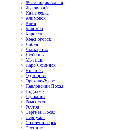
Железнодорожный
Жуковский
Ивантеевка
Климовск
Клин
Коломна
Королев
Красногорск
Лобня
Лыткарино
Люберцы
Мытищи
Наро-Фоминск
Ногинск
Одинцово
Орехово-Зуево
Павловский Посад
Подольск
Пушкино
Раменское
Реутов
Сергиев Посад
Серпухов
Солнечногорск
Ступино