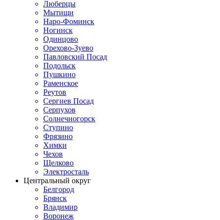
Люберцы
Мытищи
Наро-Фоминск
Ногинск
Одинцово
Орехово-Зуево
Павловский Посад
Подольск
Пушкино
Раменское
Реутов
Сергиев Посад
Серпухов
Солнечногорск
Ступино
Фрязино
Химки
Чехов
Щелково
Электросталь
Центральный округ
Белгород
Брянск
Владимир
Воронеж