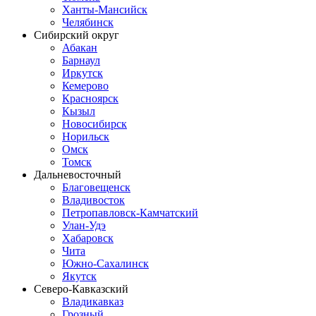
Ханты-Мансийск
Челябинск
Сибирский округ
Абакан
Барнаул
Иркутск
Кемерово
Красноярск
Кызыл
Новосибирск
Норильск
Омск
Томск
Дальневосточный
Благовещенск
Владивосток
Петропавловск-Камчатский
Улан-Удэ
Хабаровск
Чита
Южно-Сахалинск
Якутск
Северо-Кавказский
Владикавказ
Грозный