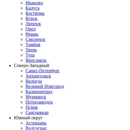
Иваново
Калуга
Кострома
Курск
Липецк
Орел
Рязань
Смоленск
Тамбов
Тверь
Тула
Ярославль
Северо-Западный
Санкт-Петербург
Архангельск
Вологда
Великий Новгород
Калининград
Мурманск
Петрозаводск
Псков
Сыктывкар
Южный округ
Астрахань
Волгоград