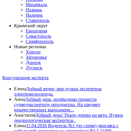
Махачкала
Назрань
Нальчик
Ставрополь
Крымский округ
Евпатория
Севастополь
Симферополь
Новые регионы
Херсон
Запорожье
Донецк
Луганск
Консультация эксперта
Елена
Добрый вечер, мне нужна экспертиза
электровелосипеда.
Анна
Добрый день, необходимо провести
судмедэкспертизу ортодонтии. На предмет
некачественных выполненн...
Анастасия
Добрый день! Упало дерево на авто. Нужна
дендрологическая экспертиза .
Елена
11.04.2026 Водитель №1 (по схеме) двигаясь с
небольшой скоростью на автомобиле ВАЗ 21099