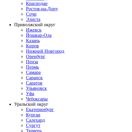
Краснодар
Ростов-на-Дону
Сочи
Элиста
Приволжский округ
Ижевск
Йошкар-Ола
Казань
Киров
Нижний Новгород
Оренбург
Пенза
Пермь
Самара
Саранск
Саратов
Ульяновск
Уфа
Чебоксары
Уральский округ
Екатеринбург
Курган
Салехард
Сургут
Тюмень