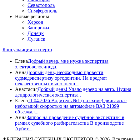
Севастополь
Симферополь
Новые регионы
Херсон
Запорожье
Донецк
Луганск
Консультация эксперта
Елена
Добрый вечер, мне нужна экспертиза
электровелосипеда.
Анна
Добрый день, необходимо провести
судмедэкспертизу ортодонтии. На предмет
некачественных выполненн...
Анастасия
Добрый день! Упало дерево на авто. Нужна
дендрологическая экспертиза .
Елена
11.04.2026 Водитель №1 (по схеме) двигаясь с
небольшой скоростью на автомобиле ВАЗ 21099
объезжал...
Анна
Запрос на проведение судебной экспертизы в
рамках судебного разбирательства В производстве
Арбит...
ФЕДЕРАЦИЯ СУДЕБНЫХ ЭКСПЕРТОВ © 2026. Все права