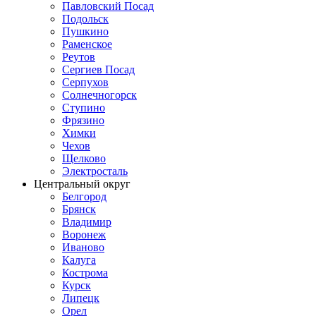
Павловский Посад
Подольск
Пушкино
Раменское
Реутов
Сергиев Посад
Серпухов
Солнечногорск
Ступино
Фрязино
Химки
Чехов
Щелково
Электросталь
Центральный округ
Белгород
Брянск
Владимир
Воронеж
Иваново
Калуга
Кострома
Курск
Липецк
Орел