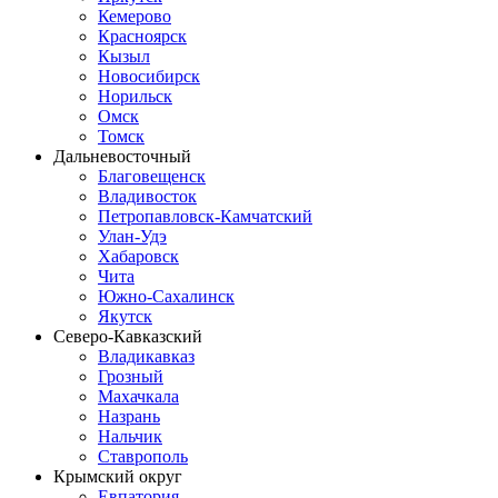
Кемерово
Красноярск
Кызыл
Новосибирск
Норильск
Омск
Томск
Дальневосточный
Благовещенск
Владивосток
Петропавловск-Камчатский
Улан-Удэ
Хабаровск
Чита
Южно-Сахалинск
Якутск
Северо-Кавказский
Владикавказ
Грозный
Махачкала
Назрань
Нальчик
Ставрополь
Крымский округ
Евпатория