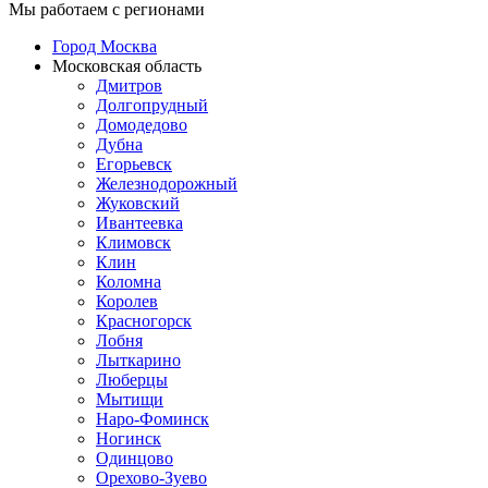
Мы работаем с регионами
Город Москва
Московская область
Дмитров
Долгопрудный
Домодедово
Дубна
Егорьевск
Железнодорожный
Жуковский
Ивантеевка
Климовск
Клин
Коломна
Королев
Красногорск
Лобня
Лыткарино
Люберцы
Мытищи
Наро-Фоминск
Ногинск
Одинцово
Орехово-Зуево