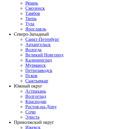
Рязань
Смоленск
Тамбов
Тверь
Тула
Ярославль
Северо-Западный
Санкт-Петербург
Архангельск
Вологда
Великий Новгород
Калининград
Мурманск
Петрозаводск
Псков
Сыктывкар
Южный округ
Астрахань
Волгоград
Краснодар
Ростов-на-Дону
Сочи
Элиста
Приволжский округ
Ижевск