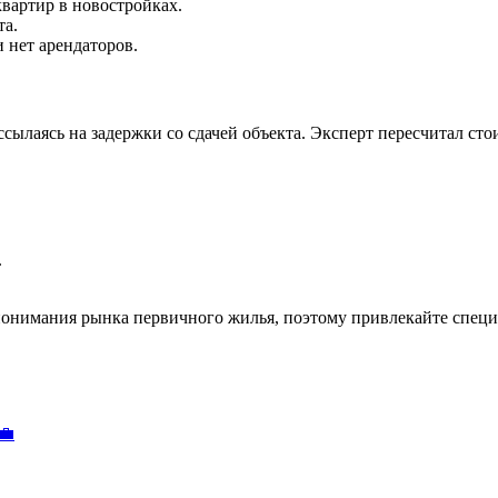
квартир в новостройках.
та.
и нет арендаторов.
ылаясь на задержки со сдачей объекта. Эксперт пересчитал стои
.
понимания рынка первичного жилья, поэтому привлекайте специа
💼