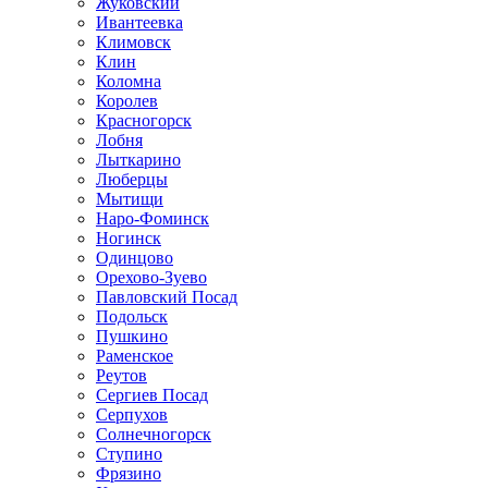
Жуковский
Ивантеевка
Климовск
Клин
Коломна
Королев
Красногорск
Лобня
Лыткарино
Люберцы
Мытищи
Наро-Фоминск
Ногинск
Одинцово
Орехово-Зуево
Павловский Посад
Подольск
Пушкино
Раменское
Реутов
Сергиев Посад
Серпухов
Солнечногорск
Ступино
Фрязино