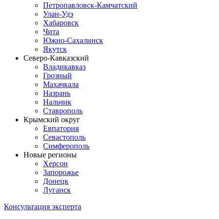
Петропавловск-Камчатский
Улан-Удэ
Хабаровск
Чита
Южно-Сахалинск
Якутск
Северо-Кавказский
Владикавказ
Грозный
Махачкала
Назрань
Нальчик
Ставрополь
Крымский округ
Евпатория
Севастополь
Симферополь
Новые регионы
Херсон
Запорожье
Донецк
Луганск
Консультация эксперта