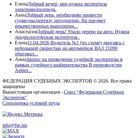
Елена
Добрый вечер, мне нужна экспертиза
электровелосипеда.
Анна
Добрый день, необходимо провести
судмедэкспертизу ортодонтии. На предмет
некачественных выполненн...
Анастасия
Добрый день! Упало дерево на авто. Нужна
дендрологическая экспертиза .
Елена
11.04.2026 Водитель №1 (по схеме) двигаясь с
небольшой скоростью на автомобиле ВАЗ 21099
объезжал...
Анна
Запрос на проведение судебной экспертизы в
рамках судебного разбирательства В производстве
Арбит...
ФЕДЕРАЦИЯ СУДЕБНЫХ ЭКСПЕРТОВ © 2026. Все права
защищены
Вышестоящая организация -
Союз "Федерация Судебных
Экспертов"
Спецоценка условий труда
info@fse.ms