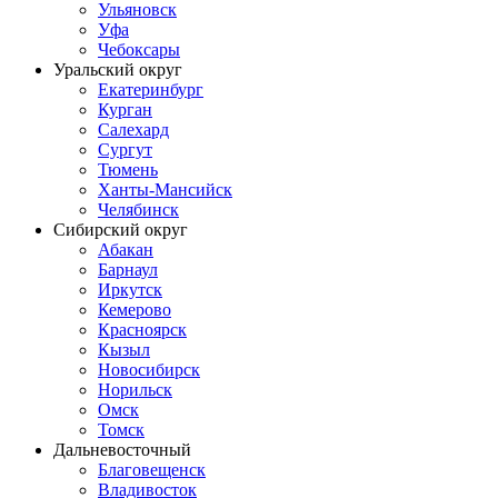
Ульяновск
Уфа
Чебоксары
Уральский округ
Екатеринбург
Курган
Салехард
Сургут
Тюмень
Ханты-Мансийск
Челябинск
Сибирский округ
Абакан
Барнаул
Иркутск
Кемерово
Красноярск
Кызыл
Новосибирск
Норильск
Омск
Томск
Дальневосточный
Благовещенск
Владивосток