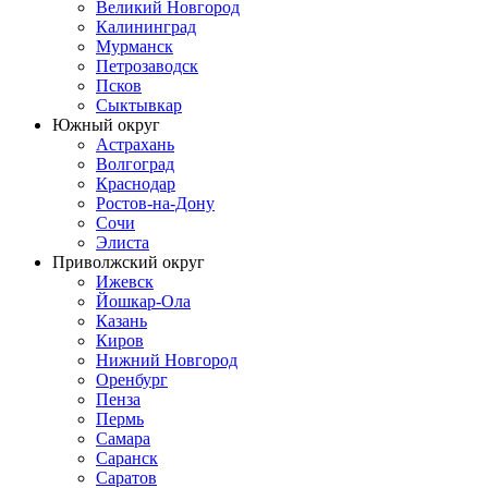
Великий Новгород
Калининград
Мурманск
Петрозаводск
Псков
Сыктывкар
Южный округ
Астрахань
Волгоград
Краснодар
Ростов-на-Дону
Сочи
Элиста
Приволжский округ
Ижевск
Йошкар-Ола
Казань
Киров
Нижний Новгород
Оренбург
Пенза
Пермь
Самара
Саранск
Саратов