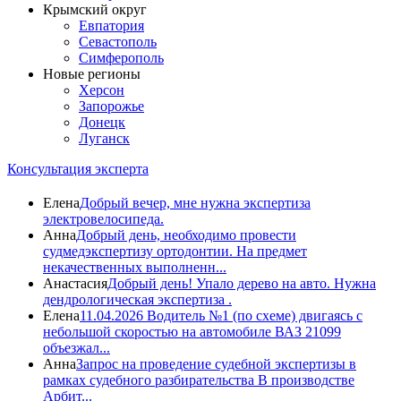
Крымский округ
Евпатория
Севастополь
Симферополь
Новые регионы
Херсон
Запорожье
Донецк
Луганск
Консультация эксперта
Елена
Добрый вечер, мне нужна экспертиза
электровелосипеда.
Анна
Добрый день, необходимо провести
судмедэкспертизу ортодонтии. На предмет
некачественных выполненн...
Анастасия
Добрый день! Упало дерево на авто. Нужна
дендрологическая экспертиза .
Елена
11.04.2026 Водитель №1 (по схеме) двигаясь с
небольшой скоростью на автомобиле ВАЗ 21099
объезжал...
Анна
Запрос на проведение судебной экспертизы в
рамках судебного разбирательства В производстве
Арбит...