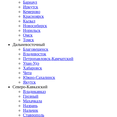
Барнаул
Иркутск
Кемерово
Красноярск
Кызыл
Новосибирск
Норильск
Омск
Томск
Дальневосточный
Благовещенск
Владивосток
Петропавловск-Камчатский
Улан-Удэ
Хабаровск
Чита
Южно-Сахалинск
Якутск
Северо-Кавказский
Владикавказ
Грозный
Махачкала
Назрань
Нальчик
Ставрополь