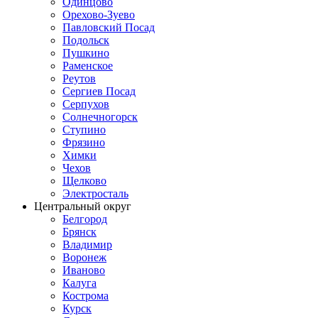
Одинцово
Орехово-Зуево
Павловский Посад
Подольск
Пушкино
Раменское
Реутов
Сергиев Посад
Серпухов
Солнечногорск
Ступино
Фрязино
Химки
Чехов
Щелково
Электросталь
Центральный округ
Белгород
Брянск
Владимир
Воронеж
Иваново
Калуга
Кострома
Курск