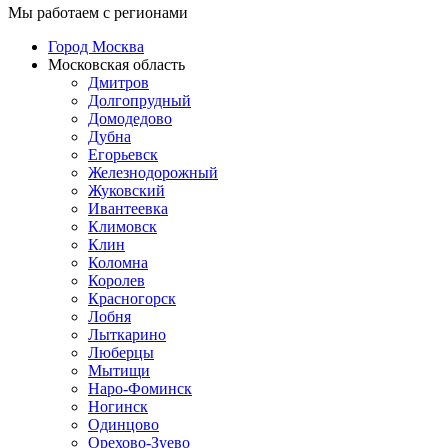
Мы работаем с регионами
Город Москва
Московская область
Дмитров
Долгопрудный
Домодедово
Дубна
Егорьевск
Железнодорожный
Жуковский
Ивантеевка
Климовск
Клин
Коломна
Королев
Красногорск
Лобня
Лыткарино
Люберцы
Мытищи
Наро-Фоминск
Ногинск
Одинцово
Орехово-Зуево