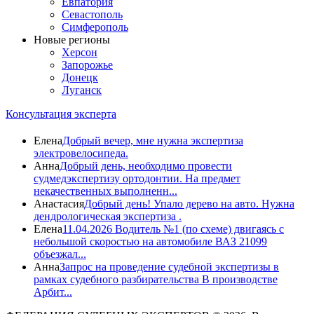
Евпатория
Севастополь
Симферополь
Новые регионы
Херсон
Запорожье
Донецк
Луганск
Консультация эксперта
Елена
Добрый вечер, мне нужна экспертиза
электровелосипеда.
Анна
Добрый день, необходимо провести
судмедэкспертизу ортодонтии. На предмет
некачественных выполненн...
Анастасия
Добрый день! Упало дерево на авто. Нужна
дендрологическая экспертиза .
Елена
11.04.2026 Водитель №1 (по схеме) двигаясь с
небольшой скоростью на автомобиле ВАЗ 21099
объезжал...
Анна
Запрос на проведение судебной экспертизы в
рамках судебного разбирательства В производстве
Арбит...