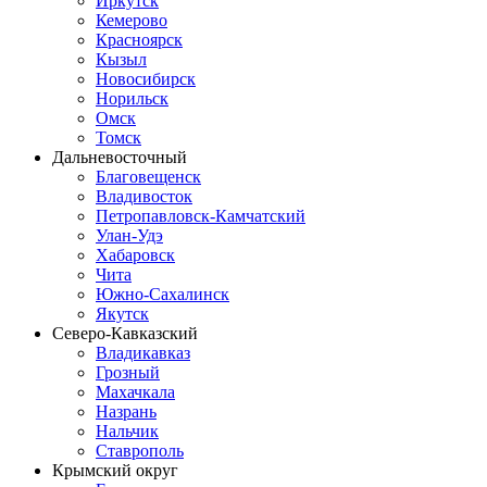
Иркутск
Кемерово
Красноярск
Кызыл
Новосибирск
Норильск
Омск
Томск
Дальневосточный
Благовещенск
Владивосток
Петропавловск-Камчатский
Улан-Удэ
Хабаровск
Чита
Южно-Сахалинск
Якутск
Северо-Кавказский
Владикавказ
Грозный
Махачкала
Назрань
Нальчик
Ставрополь
Крымский округ