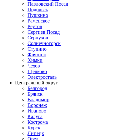
Павловский Посад
Подольск
Пушкино
Раменское
Реутов
Сергиев Посад
Серпухов
Солнечногорск
Ступино
Фрязино
Химки
Чехов
Щелково
Электросталь
Центральный округ
Белгород
Брянск
Владимир
Воронеж
Иваново
Калуга
Кострома
Курск
Липецк
Орел