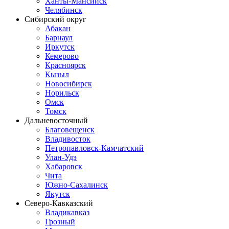
Ханты-Мансийск
Челябинск
Сибирский округ
Абакан
Барнаул
Иркутск
Кемерово
Красноярск
Кызыл
Новосибирск
Норильск
Омск
Томск
Дальневосточный
Благовещенск
Владивосток
Петропавловск-Камчатский
Улан-Удэ
Хабаровск
Чита
Южно-Сахалинск
Якутск
Северо-Кавказский
Владикавказ
Грозный