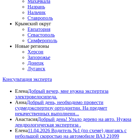
Махачкала
Назрань
Нальчик
Ставрополь
Крымский округ
Евпатория
Севастополь
Симферополь
Новые регионы
Херсон
Запорожье
Донецк
Луганск
Консультация эксперта
Елена
Добрый вечер, мне нужна экспертиза
электровелосипеда.
Анна
Добрый день, необходимо провести
судмедэкспертизу ортодонтии. На предмет
некачественных выполненн...
Анастасия
Добрый день! Упало дерево на авто. Нужна
дендрологическая экспертиза .
Елена
11.04.2026 Водитель №1 (по схеме) двигаясь с
небольшой скоростью на автомобиле ВАЗ 21099