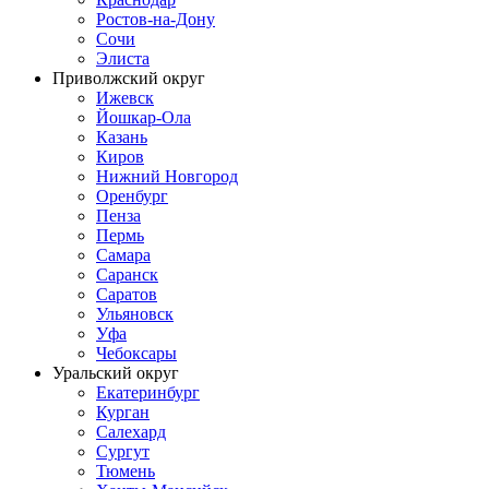
Ростов-на-Дону
Сочи
Элиста
Приволжский округ
Ижевск
Йошкар-Ола
Казань
Киров
Нижний Новгород
Оренбург
Пенза
Пермь
Самара
Саранск
Саратов
Ульяновск
Уфа
Чебоксары
Уральский округ
Екатеринбург
Курган
Салехард
Сургут
Тюмень