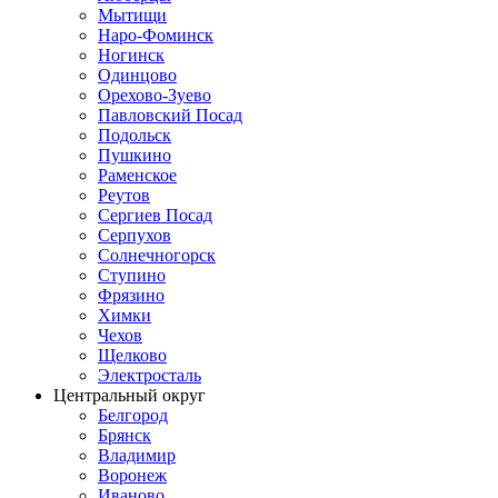
Мытищи
Наро-Фоминск
Ногинск
Одинцово
Орехово-Зуево
Павловский Посад
Подольск
Пушкино
Раменское
Реутов
Сергиев Посад
Серпухов
Солнечногорск
Ступино
Фрязино
Химки
Чехов
Щелково
Электросталь
Центральный округ
Белгород
Брянск
Владимир
Воронеж
Иваново