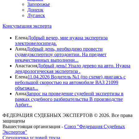
Запорожье
Донецк
Луганск
Консультация эксперта
Елена
Добрый вечер, мне нужна экспертиза
электровелосипеда.
Анна
Добрый день, необходимо провести
судмедэкспертизу ортодонтии. На предмет
некачественных выполненн...
Анастасия
Добрый день! Упало дерево на авто. Нужна
дендрологическая экспертиза .
Елена
11.04.2026 Водитель №1 (по схеме) двигаясь с
небольшой скоростью на автомобиле ВАЗ 21099
объезжал...
Анна
Запрос на проведение судебной экспертизы в
рамках судебного разбирательства В производстве
Арбит...
ФЕДЕРАЦИЯ СУДЕБНЫХ ЭКСПЕРТОВ © 2026. Все права
защищены
Вышестоящая организация -
Союз "Федерация Судебных
Экспертов"
Спецоценка условий труда