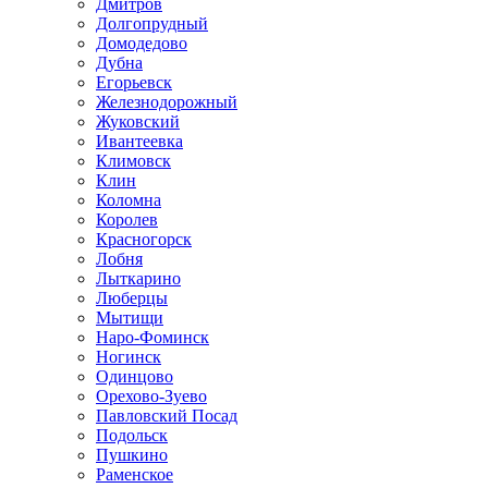
Дмитров
Долгопрудный
Домодедово
Дубна
Егорьевск
Железнодорожный
Жуковский
Ивантеевка
Климовск
Клин
Коломна
Королев
Красногорск
Лобня
Лыткарино
Люберцы
Мытищи
Наро-Фоминск
Ногинск
Одинцово
Орехово-Зуево
Павловский Посад
Подольск
Пушкино
Раменское