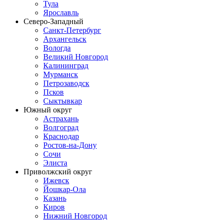
Тула
Ярославль
Северо-Западный
Санкт-Петербург
Архангельск
Вологда
Великий Новгород
Калининград
Мурманск
Петрозаводск
Псков
Сыктывкар
Южный округ
Астрахань
Волгоград
Краснодар
Ростов-на-Дону
Сочи
Элиста
Приволжский округ
Ижевск
Йошкар-Ола
Казань
Киров
Нижний Новгород