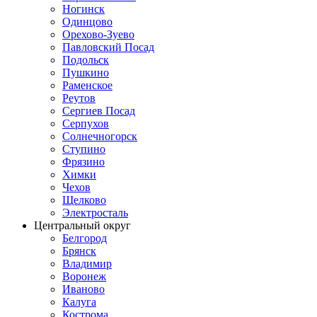
Ногинск
Одинцово
Орехово-Зуево
Павловский Посад
Подольск
Пушкино
Раменское
Реутов
Сергиев Посад
Серпухов
Солнечногорск
Ступино
Фрязино
Химки
Чехов
Щелково
Электросталь
Центральный округ
Белгород
Брянск
Владимир
Воронеж
Иваново
Калуга
Кострома