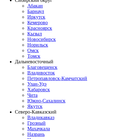
Сибирский округ
Абакан
Барнаул
Иркутск
Кемерово
Красноярск
Кызыл
Новосибирск
Норильск
Омск
Томск
Дальневосточный
Благовещенск
Владивосток
Петропавловск-Камчатский
Улан-Удэ
Хабаровск
Чита
Южно-Сахалинск
Якутск
Северо-Кавказский
Владикавказ
Грозный
Махачкала
Назрань