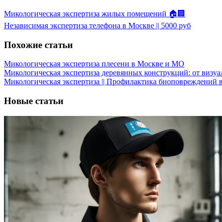
Микологическая экспертиза жилых помещений 🏠🏢
Независимая экспертиза телефона в Москве || 5000 руб
Похожие статьи
Микологическая экспертиза плесени в Москве и МО
Микологическая экспертиза деревянных конструкций: от визу
Микологическая экспертиза || Профилактика биоповреждений 
Новые статьи