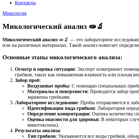
Контакты
Микология
Микологический анализ 🧫🔬
Микологический анализ
🧫🔬 — это лабораторное исследован
или на различных материалах. Такой анализ помогает определит
Основные этапы микологического анализа:
Осмотр и оценка ситуации
: Эксперт осматривает помеще
грибков, таких как повышенная влажность или плохая ве
Забор проб
:
Воздушные пробы
: С помощью специальных прибо
Материалы и поверхности
: Проводится забор про
заражены грибками.
Лабораторное исследование
: Пробы отправляются в лаб
Идентификация вида грибков
: Лаборатория опреде
Определение концентрации
: Оценка количества сп
Оценка опасности для здоровья
: В некоторых слу
микотоксины).
Результаты анализа
:
Тип грибков
: Указываются все виды грибков, обна