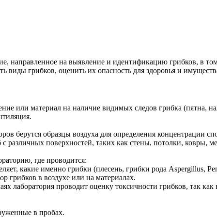
ие, направленное на выявление и идентификацию грибков, в том
ь виды грибков, оценить их опасность для здоровья и имущества
ние или материал на наличие видимых следов грибка (пятна, на
нтиляция.
ров берутся образцы воздуха для определения концентрации спо
б с различных поверхностей, таких как стены, потолки, ковры, м
ораторию, где проводится:
ляет, какие именно грибки (плесень, грибки рода Aspergillus, Pen
ор грибков в воздухе или на материалах.
чаях лаборатория проводит оценку токсичности грибков, так как
руженные в пробах.