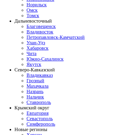
Норильск
Омск
Томск
Дальневосточный
Благовещенск
Владивосток
Петропавловск-Камчатский
Улан-Удэ
Хабаровск
Чита
Южно-Сахалинск
Якутск
Северо-Кавказский
Владикавказ
Грозный
Махачкала
Назрань
Нальчик
Ставрополь
Крымский округ
Евпатория
Севастополь
Симферополь
Новые регионы
Херсон