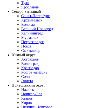
Тула
Ярославль
Северо-Западный
Санкт-Петербург
Архангельск
Вологда
Великий Новгород
Калининград
Мурманск
Петрозаводск
Псков
Сыктывкар
Южный округ
Астрахань
Волгоград
Краснодар
Ростов-на-Дону
Сочи
Элиста
Приволжский округ
Ижевск
Йошкар-Ола
Казань
Киров
Нижний Новгород