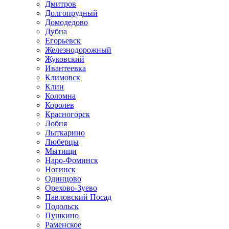
Дмитров
Долгопрудный
Домодедово
Дубна
Егорьевск
Железнодорожный
Жуковский
Ивантеевка
Климовск
Клин
Коломна
Королев
Красногорск
Лобня
Лыткарино
Люберцы
Мытищи
Наро-Фоминск
Ногинск
Одинцово
Орехово-Зуево
Павловский Посад
Подольск
Пушкино
Раменское