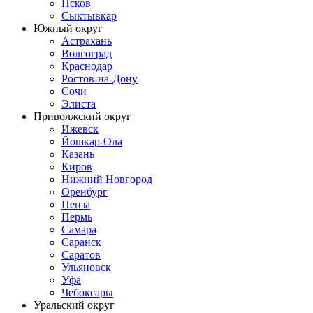
Псков
Сыктывкар
Южный округ
Астрахань
Волгоград
Краснодар
Ростов-на-Дону
Сочи
Элиста
Приволжский округ
Ижевск
Йошкар-Ола
Казань
Киров
Нижний Новгород
Оренбург
Пенза
Пермь
Самара
Саранск
Саратов
Ульяновск
Уфа
Чебоксары
Уральский округ