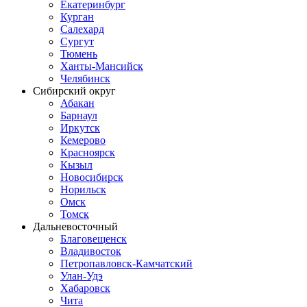
Екатеринбург
Курган
Салехард
Сургут
Тюмень
Ханты-Мансийск
Челябинск
Сибирский округ
Абакан
Барнаул
Иркутск
Кемерово
Красноярск
Кызыл
Новосибирск
Норильск
Омск
Томск
Дальневосточный
Благовещенск
Владивосток
Петропавловск-Камчатский
Улан-Удэ
Хабаровск
Чита