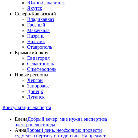
Южно-Сахалинск
Якутск
Северо-Кавказский
Владикавказ
Грозный
Махачкала
Назрань
Нальчик
Ставрополь
Крымский округ
Евпатория
Севастополь
Симферополь
Новые регионы
Херсон
Запорожье
Донецк
Луганск
Консультация эксперта
Елена
Добрый вечер, мне нужна экспертиза
электровелосипеда.
Анна
Добрый день, необходимо провести
судмедэкспертизу ортодонтии. На предмет