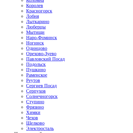
Коломна
Королев
Красногорск
Лобня
Лыткарино
Люберцы
Мытищи
Наро-Фоминск
Ногинск
Одинцово
Орехово-Зуево
Павловский Посад
Подольск
Пушкино
Раменское
Реутов
Сергиев Посад
Серпухов
Солнечногорск
Ступино
Фрязино
Химки
Чехов
Щелково
Электросталь