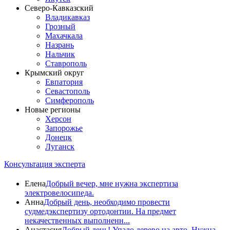
Северо-Кавказский
Владикавказ
Грозный
Махачкала
Назрань
Нальчик
Ставрополь
Крымский округ
Евпатория
Севастополь
Симферополь
Новые регионы
Херсон
Запорожье
Донецк
Луганск
Консультация эксперта
Елена
Добрый вечер, мне нужна экспертиза
электровелосипеда.
Анна
Добрый день, необходимо провести
судмедэкспертизу ортодонтии. На предмет
некачественных выполненн...
Анастасия
Добрый день! Упало дерево на авто. Нужна