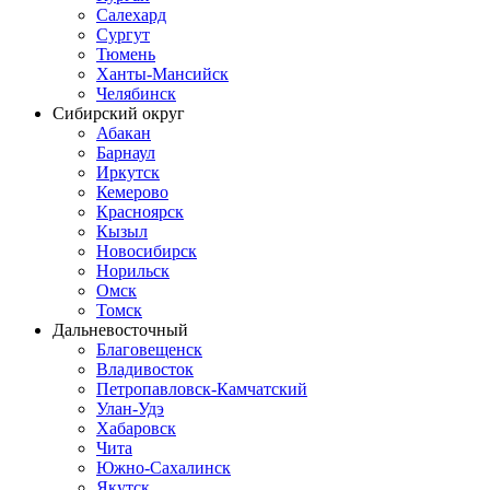
Салехард
Сургут
Тюмень
Ханты-Мансийск
Челябинск
Сибирский округ
Абакан
Барнаул
Иркутск
Кемерово
Красноярск
Кызыл
Новосибирск
Норильск
Омск
Томск
Дальневосточный
Благовещенск
Владивосток
Петропавловск-Камчатский
Улан-Удэ
Хабаровск
Чита
Южно-Сахалинск
Якутск