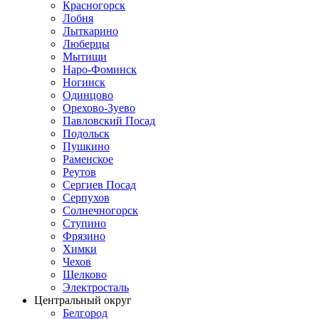
Красногорск
Лобня
Лыткарино
Люберцы
Мытищи
Наро-Фоминск
Ногинск
Одинцово
Орехово-Зуево
Павловский Посад
Подольск
Пушкино
Раменское
Реутов
Сергиев Посад
Серпухов
Солнечногорск
Ступино
Фрязино
Химки
Чехов
Щелково
Электросталь
Центральный округ
Белгород