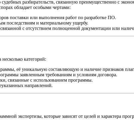
 судебных разбирательств, связанную преимущественно с эко
спорах обладает особыми чертами:
оров поставки или выполнения работ по разработке ПО.
м последствиям и материальному ущербу.
 связанной с отсутствием полноценной документации или налич
 несколько категорий:
раммы, её уникальную составляющую и наличие признаков плаг
ограммы заявленным требованиям и условиям договора.
ки, связанные с использованием программы.
еуказанных направлений.
ммной экспертизы, которые зависят от целей и характера прог