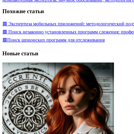
Похожие статьи
🟩 Экспертиза мобильных приложений: методологический подх
🟩 Поиск незаконно установленных программ слежения: профе
🟩Поиск шпионских программ для отслеживания
Новые статьи