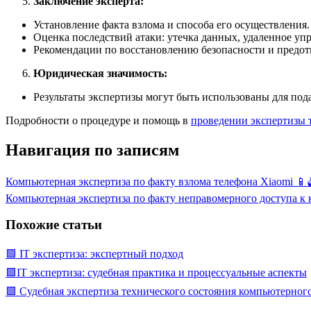
Заключение эксперта:
Установление факта взлома и способа его осуществления.
Оценка последствий атаки: утечка данных, удаленное уп
Рекомендации по восстановлению безопасности и предо
Юридическая значимость:
Результаты экспертизы могут быть использованы для пода
Подробности о процедуре и помощь в
проведении экспертизы 
Навигация по записям
Компьютерная экспертиза по факту взлома телефона Xiaomi 📱
Компьютерная экспертиза по факту неправомерного доступа 
Похожие статьи
🟩 IT экспертиза: экспертный подход
🟩IT экспертиза: судебная практика и процессуальные аспекты
🟩 Судебная экспертиза технического состояния компьютерно