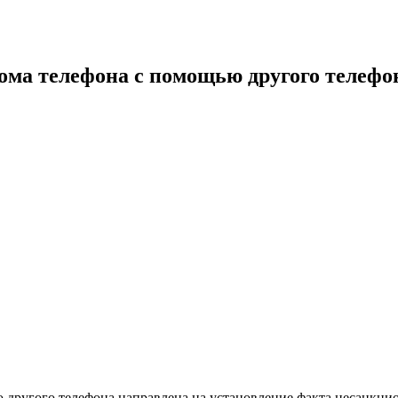
ома телефона с помощью другого телефо
 другого телефона направлена на установление факта несанкцио